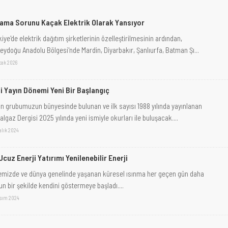
ama Sorunu Kaçak Elektrik Olarak Yansıyor
iye'de elektrik dağıtım şirketlerinin özelleştirilmesinin ardından,
eydoğu Anadolu Bölgesi'nde Mardin, Diyarbakır, Şanlıurfa, Batman Şı...
cak 2026
i Yayın Dönemi Yeni Bir Başlangıç
ın grubumuzun bünyesinde bulunan ve ilk sayısı 1988 yılında yayınlanan
lgaz Dergisi 2025 yılında yeni ismiyle okurları ile buluşacak....
alık 2024
Ucuz Enerji Yatırımı Yenilenebilir Enerji
emizde ve dünya genelinde yaşanan küresel ısınma her geçen gün daha
un bir şekilde kendini göstermeye başladı....
asım 2024