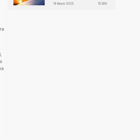
18 Kasım 2025
15.580
ara
,
an
aya