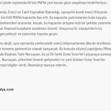
yıl içinde toplamda 60 bin MW'lık yeni kurulu güce ulaşılması hedefleniyor.
da, Enerji ve Tabii Kaynaklar Bakanlığı, sanayinin kendi enerji ihtiyacını
bin 500 MW'lık kapasite ilan etti. Bu kapasite yatırımlarının hızla hayata
beklentileri arasında. Ancak, bu kapasite artışının hızlı bir şekilde yatırıml
un finansal koşulların sunulması önemli. Umuyoruz ki, sanayicilerin bu
 gerçekleşir ve yatırımlar hayata geçer.
u değil, aynı zamanda yenilenebilir enerji ekipmanlarının ülkede üretilmesi
ir konuma gelmemize olanak tanıyacak. Bu konuda söyleşi yaptığımız Mils
ulu Başkanı Tahir Nursaçan, bu yıl 35 farklı Solar İnverter'i piyasaya sunm
ti. Nursaçan, şirketteki önemli gelişmeleri ve yeni ürünleri Solar İnverter
aylı bilgiler verdi. Okumanızı tavsiye ederim.
dya.com