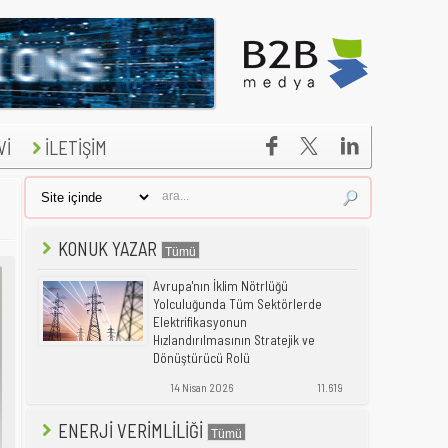


Vİ
İLETİŞİM
KONUK YAZAR
Avrupa'nın İklim Nötrlüğü
Yolculuğunda Tüm Sektörlerde
Elektrifikasyonun
Hızlandırılmasının Stratejik ve
Dönüştürücü Rolü
14 Nisan 2026
11.619
ENERJİ VERİMLİLİĞİ