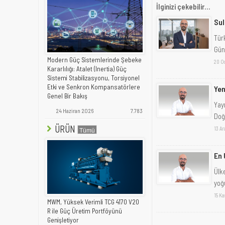
İlginizi çekebilir...
Sul
Türk
Gün
Modern Güç Sistemlerinde Şebeke
20 O
Kararlılığı: Atalet (Inertia) Güç
Sistemi Stabilizasyonu, Torsiyonel
Etki ve Senkron Kompansatörlere
Yen
Genel Bir Bakış
Yay
24 Haziran 2026
7.783
Doğa
ÜRÜN
13 Ar
En 
Ülk
yoğ
15 K
MWM, Yüksek Verimli TCG 4170 V20
R ile Güç Üretim Portföyünü
Genişletiyor