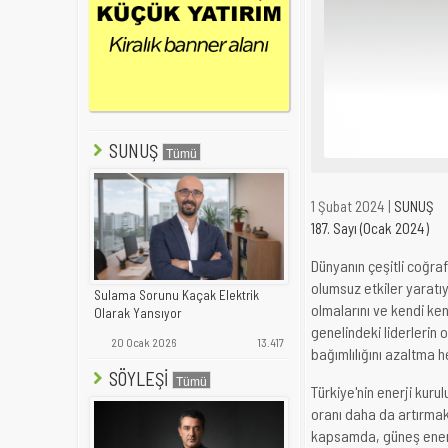
SUNUŞ
1 Şubat 2024 |
SUNUŞ
187. Sayı (Ocak 2024)
Dünyanın çeşitli coğraf
olumsuz etkiler yaratı
Sulama Sorunu Kaçak Elektrik
olmalarını ve kendi ken
Olarak Yansıyor
genelindeki liderlerin
20 Ocak 2026
13.417
bağımlılığını azaltma h
SÖYLEŞİ
Türkiye'nin enerji kuru
oranı daha da artırmak 
kapsamda, güneş enerji