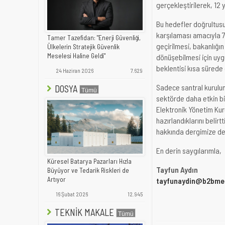
gerçekleştirilerek, 12 
Bu hedefler doğrultusun
karşılaması amacıyla 7 
Tamer Tazefidan: "Enerji Güvenliği,
geçirilmesi, bakanlığın 
Ülkelerin Stratejik Güvenlik
Meselesi Haline Geldi"
dönüşebilmesi için uyg
beklentisi kısa sürede
24 Haziran 2026
7.629
Sadece santral kurulum
DOSYA
sektörde daha etkin b
Elektronik Yönetim Kur
hazırlandıklarını belirt
hakkında dergimize det
En derin saygılarımla,
Küresel Batarya Pazarları Hızla
Tayfun Aydın
Büyüyor ve Tedarik Riskleri de
Artıyor
tayfunaydin@b2bme
16 Şubat 2026
12.945
TEKNİK MAKALE