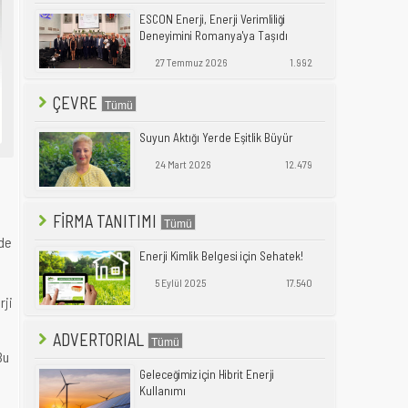
ESCON Enerji, Enerji Verimliliği
Deneyimini Romanya'ya Taşıdı
27 Temmuz 2026
1.992
ÇEVRE
Suyun Aktığı Yerde Eşitlik Büyür
24 Mart 2026
12.479
FİRMA TANITIMI
nde
Enerji Kimlik Belgesi için Sehatek!
5 Eylül 2025
17.540
rji
ADVERTORIAL
Bu
Geleceğimiz için Hibrit Enerji
Kullanımı
m