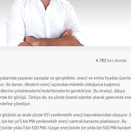
4.762
kez okundu
yalarında yaşanan savaşlar ve gerginlikler, enerji ve emtia fiyatları üzeri
yor. Bu durum, ülkelerin enerji açısından mümkün olduğunca bağımsız
dilerine yetebilmelerini hedeflemelerini gerektiriyor. Bu strateji, dünya
 ortak bir görüşü. Türkiye de, bu yönde önemli adımlar atarak gelecekte ene
edefine yöneliyor.
lu gücünün şu anda yüzde 55'i yenilenebilir enerji kaynaklarından oluşuyor. 
için her yıl 5 bin MW yenilenebilir enerji santrali kurulumu planlanıyor. Bu
sinde yılda 3 bin 500 MW, rüzgar enerjisinde ise yılda bin 500 MW kurulu