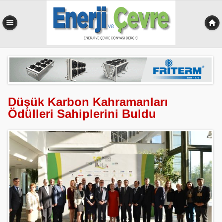
0,547 sn
Düşük Karbon Kahramanları
Ödülleri Sahiplerini Buldu