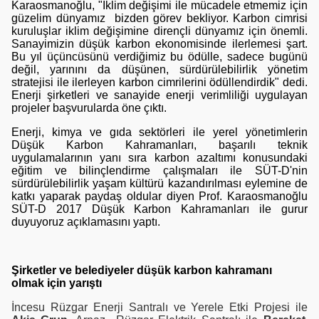
Karaosmanoğlu, "
İklim değişimi ile mücadele etmemiz için
güzelim dünyamız bizden görev bekliyor. Karbon cimrisi
kuruluşlar iklim değişimine dirençli dünyamız için önemli.
Sanayimizin d
üşük karbon ekonomisinde ilerlemesi şart.
Bu yıl üçüncüsünü verdiğimiz bu ödülle, sadece bugünü
değil, yarınını da düşünen, sürdürülebilirlik yönetim
stratejisi ile ilerleyen karbon cimrilerini ödüllendirdik" dedi.
Enerji şirketleri ve sanayide enerji verimliliği uygulayan
projeler başvurularda öne çıktı.
Enerji, kimya ve gıda sektörleri ile yerel yönetimlerin
Düşük Karbon Kahramanları, başarılı teknik
uygulamalarının yanı sıra karbon azaltımı konusundaki
eğitim ve bilinçlendirme çalışmaları ile SÜT-D'nin
sürdürülebilirlik yaşam kültürü kazandırılması eylemine de
katkı yaparak paydaş oldular diyen Prof. Karaosmanoğlu
SÜT-D 2017 Düşük Karbon Kahramanları ile gurur
duyuyoruz açıklamasını yaptı.
Şirketler ve belediyeler düşük karbon kahramanı
olmak için yarıştı
İncesu Rüzgar Enerji Santralı ve Yerele Etki Projesi ile