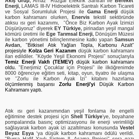
Akiş Grup,
Arnaz Rüzgar Elektrik Santralı ile
Bereket
Enerji,
LAMAS III-IV Hidroelektrik Santralı Karbon Ticareti
ve Sosyal Sorumluluk Projesi ile
Gama Enerji
düşük
karbon kahramanı olurken,
Enervis
tekstil sektöründe
atıksu ısı geri kazanımı, "Önce Biz Karbon Ayak İzimizi
Düşürüyoruz" diyerek
EY Türkiye,
pirinadan yeşil mangal
kömürü üretimi ile
Ege Tarımsal Enerji,
Dönüşüm Müzesi
ile karbon yönetimi bilinçlenmesine katkı yapan
Samsun
Avdan,
"Bitkisel Atık Yağları Topla, Karbonu Azalt"
projesiyle
Kolza Geri Kazanım
düşük karbon kahramanı
ilan edildiler. "Köyde Yeşil Ekonomi Projesi" sonuçlarıyla
Temiz Enerji Vakfı (TEMEV)
düşük karbon kahramanı
oldu.
"Enerjimiz Çocuklar için Projesi" ile ilköğrenimde
8000 öğrenciye eğitim seti, kitap, oyun, tiyatro ile ulaşma
ve "Zorlu ile Karbon Ayak İzi" kitabını hazırlama
ölçümlenmiş başarısı
Zorlu Enerji'yi
Düşük Karbon
Kahramanı yaptı.
Atık ısı geri kazanımından yeşil fonlama ile engelli
eğitimine destek projesi için
Shell Türkiye
'ye, boyahane
pompalarında basınç optimizasyonu ile enerji verimliliği
sağlayarak karbon ayak izi azaltılması konusunda
Vestel
Beyaz Eşya
‘ya düşük karbon kahramanı ödülü verildi.
"Bursa Hafif Yaylı Sistem II. Aşama Projesi" sera gazı