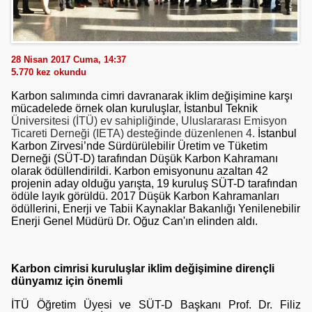
28 Nisan 2017 Cuma, 14:37
5.770
kez okundu
Karbon salımında cimri davranarak iklim değişimine karşı
mücadelede örnek olan kuruluşlar, İstanbul
Teknik
Üniversitesi (
İTÜ) ev sahipliğinde, Uluslararası Emisyon
Ticareti Derneği (IETA) desteğinde düzenlenen 4.
İstanbul
Karbon Zirvesi’nde Sürdürülebilir Üretim ve Tüketim
Derneği (SÜT-D) tarafından Düşük Karbon Kahramanı
olarak ödüllendirildi.
Karbon emisyonunu azaltan 42
projenin aday olduğu yarışta, 19 kuruluş SÜT-D tarafından
ödüle layık görüldü. 2017 Düşük Karbon Kahramanları
ödüllerini,
Enerji ve Tabii Kaynaklar Bakanlığı Yenilenebilir
Enerji Genel Müdürü Dr. Oğuz Can'ın elinden aldı.
Karbon cimrisi kuruluşlar iklim değişimine dirençli
dünyamız için önemli
İTÜ Öğretim Üyesi ve SÜT-D Başkanı Prof. Dr. Filiz