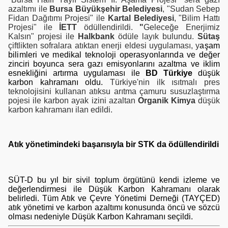
azaltımı ile
Bursa Büyükşehir Belediyesi
, "Sudan Sebep
Fidan Dağıtımı Projesi" ile
Kartal Belediyesi
, "Bilim Hattı
Projesi" ile
İETT
ödüllendirildi.
"
Geleceğe Enerjimiz
Kalsın" projesi ile
Halkbank
ödüle layık bulundu.
Sütaş
çiftlikten sofralara atıktan enerji eldesi uygulaması, y
aşam
bilimleri ve medikal teknoloji operasyonlarında ve
değer
zinciri boyunca sera gazı emisyonlarını azaltma ve iklim
esnekliğini artırma uygulaması ile
BD Türkiye
düşük
karbon kahramanı oldu.
Türkiye'nin ilk ısıtmalı pres
teknolojisini kullanan atıksu arıtma çamuru susuzlaştırma
pojesi ile karbon ayak izini azaltan
Organik Kimya
düşük
karbon kahramanı ilan edildi.
Atık yönetimindeki başarısıyla bir STK da ödüllendirildi
SÜT-D bu yıl bir sivil toplum örgütünü kendi izleme ve
değerlendirmesi ile Düşük Karbon Kahramanı olarak
belirledi. Tüm Atık ve Çevre Yönetimi Derneği (TAYÇED)
atık yönetimi ve karbon azaltımı konusunda öncü ve sözcü
olması nedeniyle
Düşük Karbon Kahramanı seçildi.