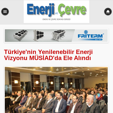
0,570 sn
Türkiye'nin Yenilenebilir Enerji
Vizyonu MÜSİAD'da Ele Alındı