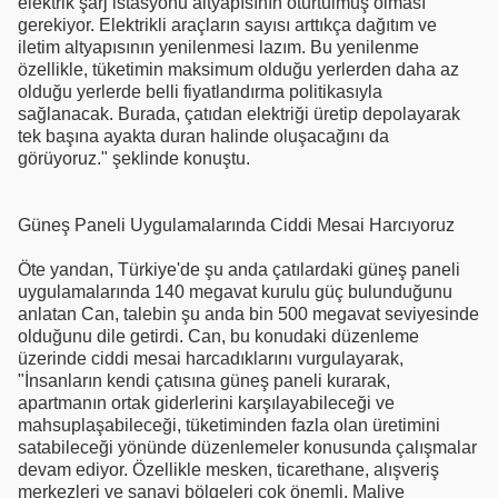
elektrik şarj istasyonu altyapısının oturtulmuş olması
gerekiyor. Elektrikli araçların sayısı arttıkça dağıtım ve
iletim altyapısının yenilenmesi lazım. Bu yenilenme
özellikle, tüketimin maksimum olduğu yerlerden daha az
olduğu yerlerde belli fiyatlandırma politikasıyla
sağlanacak. Burada, çatıdan elektriği üretip depolayarak
tek başına ayakta duran halinde oluşacağını da
görüyoruz." şeklinde konuştu.
Güneş Paneli Uygulamalarında Ciddi Mesai Harcıyoruz
Öte yandan, Türkiye'de şu anda çatılardaki güneş paneli
uygulamalarında 140 megavat kurulu güç bulunduğunu
anlatan Can, talebin şu anda bin 500 megavat seviyesinde
olduğunu dile getirdi. Can, bu konudaki düzenleme
üzerinde ciddi mesai harcadıklarını vurgulayarak,
"İnsanların kendi çatısına güneş paneli kurarak,
apartmanın ortak giderlerini karşılayabileceği ve
mahsuplaşabileceği, tüketiminden fazla olan üretimini
satabileceği yönünde düzenlemeler konusunda çalışmalar
devam ediyor. Özellikle mesken, ticarethane, alışveriş
merkezleri ve sanayi bölgeleri çok önemli. Maliye