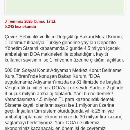
3 Temmuz 2026 Cuma, 17:11
5.245
kez okundu
Çevre, Şehircilik ve İklim Değişikliği Bakanı Murat Kurum,
1 Temmuz itibarıyla Türkiye geneline yayılan Depozito
Yönetim Sistemi kapsamında 2 günde 4,5 milyon içecek
ambalajının DOA makineleri ile toplandığını, kayıtlı
kullanıcı sayısının ise 1 milyonun üzerine çıktığını açıkladı.
500 Bin Sosyal Konut Adıyaman Merkez Konut Belirleme
Kura Töreni’nde konuşan Bakan Kurum, “DOA
uygulamamız Adıyaman’ımızda da 81 ilimizde de başladı.
Ve gördük ki milletimiz DOA’yı çok sevdi. Sadece 2 günde
4 buçuk milyon ambalaj toplandı. Yani bu ne demek?
Vatandaşımıza 4.5 milyon TL para kazandırdık demek.
Sisteme kayıtlı olanların sayısı ise 1 milyonun üzerine
geçti. İnşallah tüm sistem oturduğunda yıllık 25 milyar
ambalaj toplamayı, ekonomimize de 30 milyar lira kazanç
sağlamayı hedefliyoruz. Yani DOA ile ülkemiz,
ekonomimiz kazanacak, en önemlisi de çevremizi