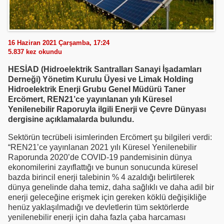
16 Haziran 2021 Çarşamba, 17:24
5.837
kez okundu
HESİAD (Hidroelektrik Santralları Sanayi İşadamları
Derneği) Yönetim Kurulu Üyesi ve Limak Holding
Hidroelektrik Enerji Grubu Genel Müdürü Taner
Ercömert, REN21’ce yayınlanan yılı Küresel
Yenilenebilir Raporuyla ilgili Enerji ve Çevre Dünyası
dergisine açıklamalarda bulundu.
Sektörün tecrübeli isimlerinden Ercömert şu bilgileri verdi:
“REN21’ce yayınlanan 2021 yılı Küresel Yenilenebilir
Raporunda 2020’de COVID-19 pandemisinin dünya
ekonomilerini zayıflattığı ve bunun sonucunda küresel
bazda birincil enerji talebinin % 4 azaldığı belirtilerek
dünya genelinde daha temiz, daha sağlıklı ve daha adil bir
enerji geleceğine erişmek için gereken köklü değişikliğe
henüz yaklaşılmadığı ve devletlerin tüm sektörlerde
yenilenebilir enerji için daha fazla çaba harcaması