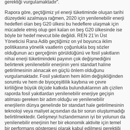
gerektiği vurgulamaktadır”.
Rapora göre, geçtiğimiz yıl enerji tüketiminde oluşan tarihi
düzeydeki azalmaya rağmen, 2020 için yenilenebilir enerji
hedefleri olan beş G20 ülkesi bu hedeflere ulaşmak için
mücadele etmiş olup geri kalan on beş G20 ülkesinde ise
böyle bir hedef mevcut bile değildi. REN 21’in Üst
Yöneticisi Rana Adib geçtiğimiz on yıl boyunca iklim
politikasına yönelik vaatlerin çoğunlukla boş sözler
olduğunun acı gerçeğinin görüldüğünü ve fosil yakıtların
nihai enerji tüketimindeki payının çok değişmediğini
belirterek yenilenebilir enerjinin yeni standart haline
getirilmesinin alınacak en güçlü önlem olduğunu
vurgulamaktadır. Fosil yakıtların hem iklim değişikliğinden
sorumlu ve hem de biyoçeşitlilik kaybına ve çevre
kirliliğine büyük ölçüde katkıda bulunduklarının altı çizilen
raporda fosil yakıtlardan yenilenebilir enerjiye geçişin
atılması gereken bir adım olduğu ve yenilenebilir
enerjilerin dünya genelinde bir standart hale getirilmesinin
teknoloji veya maliyet açısından da bir sorun oluşturmadığı
belirtilmektedir. Gelişmeyi hızlandırmanın iyi bir yolunun da
yenilenebilir enerjinin her bir ekonomik aktivite için temel
bir performans göstergesi olarak kabul edilmesi gerektiği