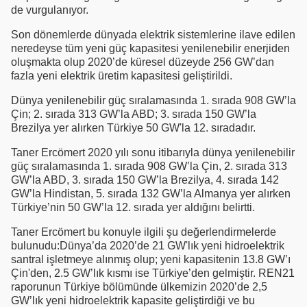
de vurgulanıyor.
Son dönemlerde dünyada elektrik sistemlerine ilave edilen
neredeyse tüm yeni güç kapasitesi yenilenebilir enerjiden
oluşmakta olup 2020’de küresel düzeyde 256 GW’dan
fazla yeni elektrik üretim kapasitesi geliştirildi.
Dünya yenilenebilir güç sıralamasında 1. sırada 908 GW’la
Çin; 2. sırada 313 GW’la ABD; 3. sırada 150 GW’la
Brezilya yer alırken Türkiye 50 GW'la 12. sıradadır.
Taner Ercömert 2020 yılı sonu itibarıyla dünya yenilenebilir
güç sıralamasında 1. sırada 908 GW’la Çin, 2. sırada 313
GW’la ABD, 3. sırada 150 GW’la Brezilya, 4. sırada 142
GW’la Hindistan, 5. sırada 132 GW’la Almanya yer alırken
Türkiye’nin 50 GW’la 12. sırada yer aldığını belirtti.
Taner Ercömert bu konuyle ilgili şu değerlendirmelerde
bulunudu:Dünya’da 2020’de 21 GW'lık yeni hidroelektrik
santral işletmeye alınmış olup; yeni kapasitenin 13.8 GW’ı
Çin'den, 2.5 GW’lık kısmı ise Türkiye’den gelmiştir. REN21
raporunun Türkiye bölümünde ülkemizin 2020’de 2,5
GW’lık yeni hidroelektrik kapasite geliştirdiği ve bu