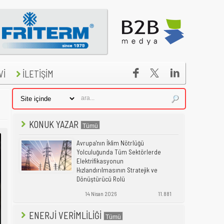


Vİ
İLETİŞİM
KONUK YAZAR
Avrupa'nın İklim Nötrlüğü
Yolculuğunda Tüm Sektörlerde
Elektrifikasyonun
Hızlandırılmasının Stratejik ve
Dönüştürücü Rolü
14 Nisan 2026
11.881
ENERJİ VERİMLİLİĞİ