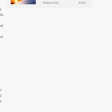
18 Kasım 2025
15.844
ı
nda
nel
ni
rı
ız
da