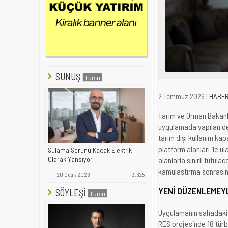
SUNUŞ
2 Temmuz 2026 |
HABE
Tarım ve Orman Bakanlığ
uygulamada yapılan deği
tarım dışı kullanım ka
platform alanları ile ul
Sulama Sorunu Kaçak Elektrik
alanlarla sınırlı tutul
Olarak Yansıyor
kamulaştırma sonrasın
20 Ocak 2026
13.625
YENİ DÜZENLEMEYL
SÖYLEŞİ
Uygulamanın sahadaki e
RES projesinde 18 türb