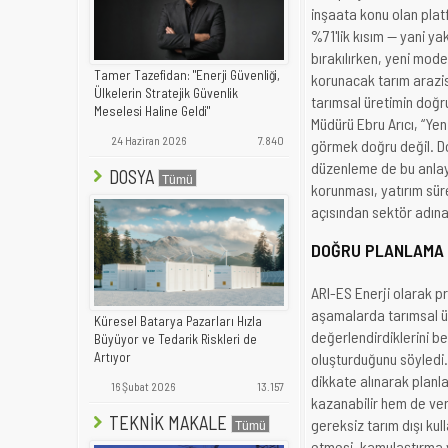
inşaata konu olan plat
%71'lik kısım — yani y
bırakılırken, yeni mod
Tamer Tazefidan: "Enerji Güvenliği,
korunacak tarım arazisi
Ülkelerin Stratejik Güvenlik
tarımsal üretimin doğr
Meselesi Haline Geldi"
Müdürü Ebru Arıcı, “Yenil
24 Haziran 2026
7.840
görmek doğru değil. Do
düzenleme de bu anlayı
DOSYA
korunması, yatırım sür
açısından sektör adına
DOĞRU PLANLAMA H
ARI-ES Enerji olarak p
aşamalarda tarımsal üre
Küresel Batarya Pazarları Hızla
değerlendirdiklerini bel
Büyüyor ve Tedarik Riskleri de
oluşturduğunu söyledi.
Artıyor
dikkate alınarak planla
16 Şubat 2026
13.157
kazanabilir hem de veri
TEKNİK MAKALE
gereksiz tarım dışı kul
etmesi, kamulaştırma ve