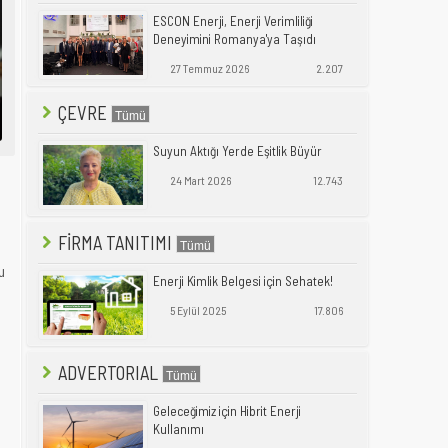
ESCON Enerji, Enerji Verimliliği
Deneyimini Romanya'ya Taşıdı
27 Temmuz 2026
2.207
ÇEVRE
Suyun Aktığı Yerde Eşitlik Büyür
24 Mart 2026
12.743
FİRMA TANITIMI
u
Enerji Kimlik Belgesi için Sehatek!
5 Eylül 2025
17.806
ADVERTORIAL
Geleceğimiz için Hibrit Enerji
Kullanımı