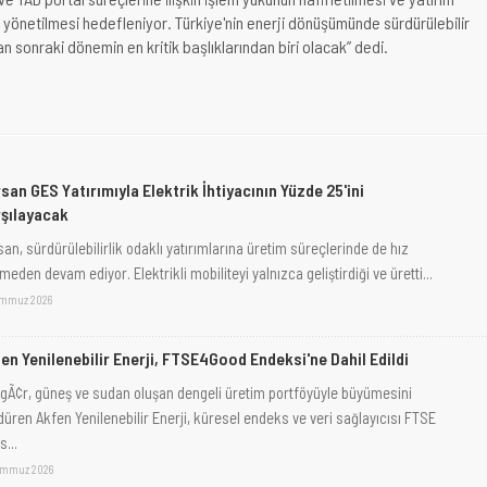
n yönetilmesi hedefleniyor. Türkiye'nin enerji dönüşümünde sürdürülebilir
 sonraki dönemin en kritik başlıklarından biri olacak” dedi.
san GES Yatırımıyla Elektrik İhtiyacının Yüzde 25'ini
şılayacak
an, sürdürülebilirlik odaklı yatırımlarına üretim süreçlerinde de hız
eden devam ediyor. Elektrikli mobiliteyi yalnızca geliştirdiği ve üretti...
emmuz 2026
en Yenilenebilir Enerji, FTSE4Good Endeksi'ne Dahil Edildi
gÃ¢r, güneş ve sudan oluşan dengeli üretim portföyüyle büyümesini
düren Akfen Yenilenebilir Enerji, küresel endeks ve veri sağlayıcısı FTSE
...
emmuz 2026