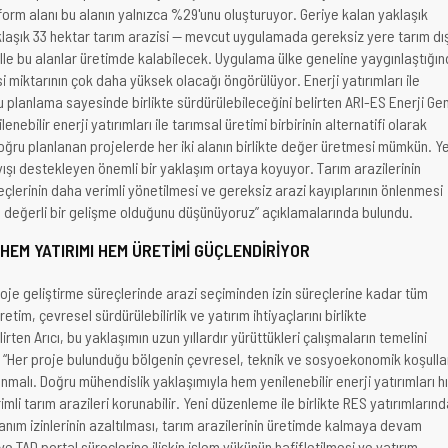
form alanı bu alanın yalnızca %29'unu oluşturuyor. Geriye kalan yaklaşık
aklaşık 33 hektar tarım arazisi — mevcut uygulamada gereksiz yere tarım dış
elle bu alanlar üretimde kalabilecek. Uygulama ülke geneline yaygınlaştığı
 miktarının çok daha yüksek olacağı öngörülüyor. Enerji yatırımları ile
u planlama sayesinde birlikte sürdürülebileceğini belirten ARI-ES Enerji Ge
enebilir enerji yatırımları ile tarımsal üretimi birbirinin alternatifi olarak
ğru planlanan projelerde her iki alanın birlikte değer üretmesi mümkün. Ye
şı destekleyen önemli bir yaklaşım ortaya koyuyor. Tarım arazilerinin
eçlerinin daha verimli yönetilmesi ve gereksiz arazi kayıplarının önlenmesi
 değerli bir gelişme olduğunu düşünüyoruz” açıklamalarında bulundu.
EM YATIRIMI HEM ÜRETİMİ GÜÇLENDİRİYOR
roje geliştirme süreçlerinde arazi seçiminden izin süreçlerine kadar tüm
tim, çevresel sürdürülebilirlik ve yatırım ihtiyaçlarını birlikte
irten Arıcı, bu yaklaşımın uzun yıllardır yürüttükleri çalışmaların temelini
 “Her proje bulunduğu bölgenin çevresel, teknik ve sosyoekonomik koşulla
nmalı. Doğru mühendislik yaklaşımıyla hem yenilenebilir enerji yatırımları h
mli tarım arazileri korunabilir. Yeni düzenleme ile birlikte RES yatırımların
lanım izinlerinin azaltılması, tarım arazilerinin üretimde kalmaya devam
 TAD portal süreçlerine ilişkin işlem yükünün hafifletilmesi ve yatırım