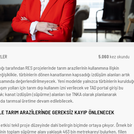
RLER
5.060
kez okundu
ı tarafından RES projelerinde tarım arazilerinin kullanımına ilişkin
şiklikle, türbinlerin dönen kanatlarının kapsadığı izdüşüm alanları artık
psamında değerlendirilmeyecek. Yeni modelde yalnızca türbinlerin kurulduğ
aşım yolları için tarım dışı kullanım izni verilecek ve TAD portal girişi bu
acak; kanat izdüşüm (süpürme) alanları ise TNKA olarak planlanarak
da tarımsal üretime devam edilebilecek.
E TARIM ARAZİLERİNDE GEREKSİZ KAYIP ÖNLENECEK
tkisi tekil proje düzeyinde dahi belirgin biçimde ortaya çıkıyor. Örnek bir
inin toplam süpürme alanı yaklaşık 463 bin metrekareyi bulurken, fiilen