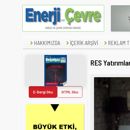
HAKKIMIZDA
İÇERİK ARŞİVİ
REKLAM TE
RES Yatırımla
E-Dergi Oku
HTML Oku