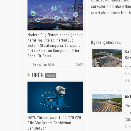
süreçlerinin daha etki
arazi planlaması bundan
Modern Güç Sistemlerinde Şebeke
Kararlılığı: Atalet (Inertia) Güç
İlginizi çekebilir...
Sistemi Stabilizasyonu, Torsiyonel
Kar
Etki ve Senkron Kompansatörlere
Genel Bir Bakış
Kar
24 Haziran 2026
7.997
Kars
kesm
ÜRÜN
25 T
Akf
Rüz
sür
MWM, Yüksek Verimli TCG 4170 V20
Russ
R ile Güç Üretim Portföyünü
23 T
Genişletiyor