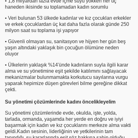
• 1,8 milyardan fazla evde içme suyu yokken her üç
haneden ikisinde su toplamadan kadın sorumlu
• Veri bulunan 53 ülkede kadınlar ve kız çocukları erkekler
ve erkek çocuklardan üç kat daha fazla olarak günde 250
milyon saat su toplama işi yapıyor
• Güvenli olmayan su, sanitasyon ve hijyen her gün beş
yaşın altındaki yaklaşık bin çocuğun ölümüne neden
oluyor
• Ülkelerin yaklaşık %14'ünde kadınların suyla ilgili karar
alma ve su yönetimine eşit şekilde katılımını sağlayacak
mekanizmalar bulunmamakta korkutucu sayılarına vurgu
yaparak hepimize düşen görevleri bilme gereğine dikkat
çekti.
Su yönetimi çözümlerinde kadını öncelikleyelim
Su yönetimi çözümlerinde evde, okulda, işte, yolda,
tarlada, ormanda, yaşamda her yerde en doğru ve iyiyi
başarmak için kadın ve kız çocuklarını merkeze alma vakti
geldi.Kadın sesinin, liderliğinin ve yetkilerinin tam
tanındığı, su kararlarında eşit söz hakkına sahip olduğu,