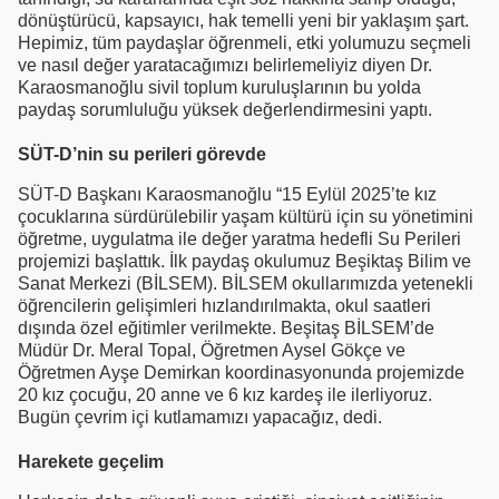
dönüştürücü, kapsayıcı, hak temelli yeni bir yaklaşım şart.
Hepimiz, tüm paydaşlar öğrenmeli, etki yolumuzu seçmeli
ve nasıl değer yaratacağımızı belirlemeliyiz diyen Dr.
Karaosmanoğlu sivil toplum kuruluşlarının bu yolda
paydaş sorumluluğu yüksek değerlendirmesini yaptı.
SÜT-D’nin su perileri görevde
SÜT-D Başkanı Karaosmanoğlu “15 Eylül 2025’te kız
çocuklarına sürdürülebilir yaşam kültürü için su yönetimini
öğretme, uygulatma ile değer yaratma hedefli Su Perileri
projemizi başlattık. İlk paydaş okulumuz Beşiktaş Bilim ve
Sanat Merkezi (BİLSEM). BİLSEM okullarımızda yetenekli
öğrencilerin gelişimleri hızlandırılmakta, okul saatleri
dışında özel eğitimler verilmekte. Beşitaş BİLSEM’de
Müdür Dr. Meral Topal, Öğretmen Aysel Gökçe ve
Öğretmen Ayşe Demirkan koordinasyonunda projemizde
20 kız çocuğu, 20 anne ve 6 kız kardeş ile ilerliyoruz.
Bugün çevrim içi kutlamamızı yapacağız, dedi.
Harekete geçelim