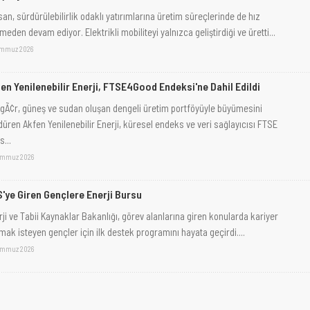
an, sürdürülebilirlik odaklı yatırımlarına üretim süreçlerinde de hız
eden devam ediyor. Elektrikli mobiliteyi yalnızca geliştirdiği ve üretti...
emmuz 2026
en Yenilenebilir Enerji, FTSE4Good Endeksi'ne Dahil Edildi
gÃ¢r, güneş ve sudan oluşan dengeli üretim portföyüyle büyümesini
düren Akfen Yenilenebilir Enerji, küresel endeks ve veri sağlayıcısı FTSE
...
emmuz 2026
'ye Giren Gençlere Enerji Bursu
rji ve Tabii Kaynaklar Bakanlığı, görev alanlarına giren konularda kariyer
mak isteyen gençler için ilk destek programını hayata geçirdi....
emmuz 2026