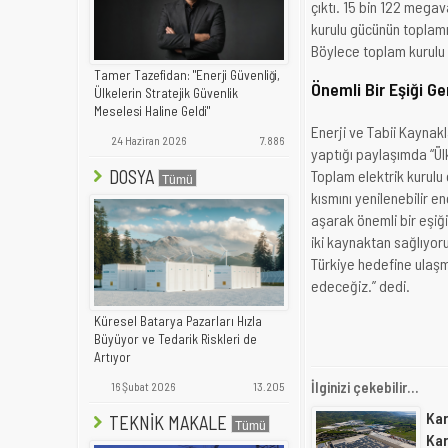
çıktı. 15 bin 122 mega
kurulu gücünün toplamı
Böylece toplam kurulu 
Tamer Tazefidan: "Enerji Güvenliği,
Önemli Bir Eşiği Ge
Ülkelerin Stratejik Güvenlik
Meselesi Haline Geldi"
Enerji ve Tabii Kaynakl
24 Haziran 2026
7.886
yaptığı paylaşımda “Ül
DOSYA
Toplam elektrik kurul
kısmını yenilenebilir 
aşarak önemli bir eşiğ
iki kaynaktan sağlıyor
Türkiye hedefine ulaşm
edeceğiz.” dedi.
Küresel Batarya Pazarları Hızla
Büyüyor ve Tedarik Riskleri de
Artıyor
İlginizi çekebilir...
16 Şubat 2026
13.205
Kar
TEKNİK MAKALE
Kar