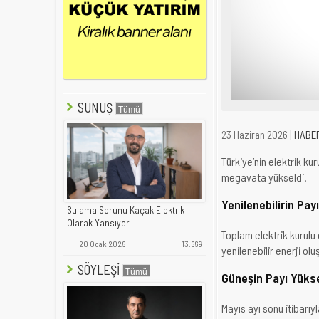
SUNUŞ
23 Haziran 2026 |
HABE
Türkiye’nin elektrik ku
megavata yükseldi.
Yenilenebilirin Pay
Sulama Sorunu Kaçak Elektrik
Olarak Yansıyor
Toplam elektrik kurulu
20 Ocak 2026
13.669
yenilenebilir enerji olu
SÖYLEŞİ
Güneşin Payı Yükse
Mayıs ayı sonu itibarıy