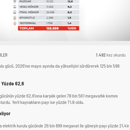
RLER
1.492
kez okundu
rulu gücü, 2026’nın mayıs ayında da yükselişini sürdürerek 125 bin 598
ı Yüzde 62,6
 gücünün yüzde 62,6’sına karşılık gelen 78 bin 561 megavatlık kısmını
şturdu. Yerli kaynakların payı ise yüzde 71,8 oldu.
liyor
la elektrik kurulu gücünde 26 bin 899 megavat ile güneşin payı yüzde 21,4’e