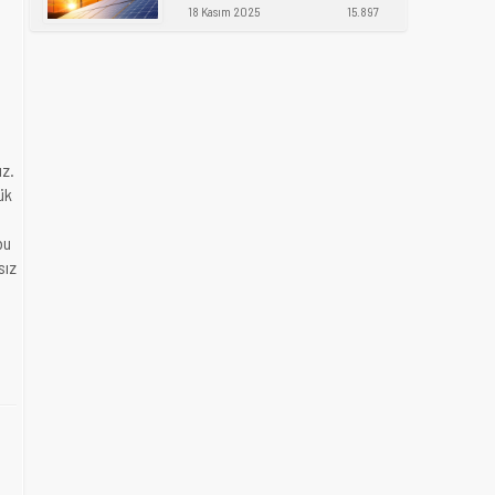
18 Kasım 2025
15.897
uz.
ük
bu
sız