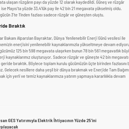
vata ulaşan rüzgârın payı da yüzde 12 olarak kaydedildi. Güneş ve rüzgâr
 ise Mayıs’ta yüzde 33,4’lük pay ile 42 bin 21 megavata yükselmiş oldu.
gücün 3’te 1’inden fazlası sadece rüzgâr ve güneşten oluştu.
ride Bıraktık
ar Bakanı Alparslan Bayraktar, Dünya Yenilenebilir Enerji Günü vesilesi ile
kemizin enerjisini yenilenebilir kaynaklarımızla yükseltmeye devam ediyor
u gücümüz 125 bin 598 megavata ulaşırken bunun 78 bin 561 megavatlık büy
enerji kaynaklarımız oluşturuyor. Sadece rüzgâr ve güneşte 42 bin megavatı
i geride bıraktık. Böylece toplam kurulu gücümüzün üçte birinden fazlasını 
uz. Gelecek nesillere daha yeşil bir dünya bırakmak ve Enerjide Tam Bağım
ak için yerli ve temiz kaynaklarımıza yatırım yapmaya kararlılıkla devam
san GES Yatırımıyla Elektrik İhtiyacının Yüzde 25'ini
şılayacak