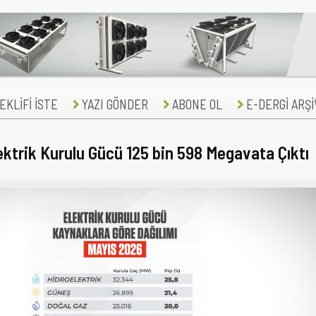
KLİFİ İSTE
YAZI GÖNDER
ABONE OL
E-DERGİ ARŞİ
ektrik Kurulu Gücü 125 bin 598 Megavata Çıktı