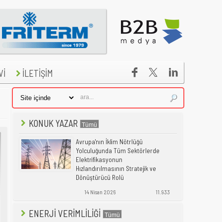


Vİ
İLETİŞİM
KONUK YAZAR
Avrupa'nın İklim Nötrlüğü
Yolculuğunda Tüm Sektörlerde
Elektrifikasyonun
Hızlandırılmasının Stratejik ve
Dönüştürücü Rolü
14 Nisan 2026
11.933
ENERJİ VERİMLİLİĞİ