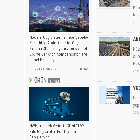
Kars
kesm
25 T
Modern Güç Sistemlerinde Şebeke
Akf
Kararlılığı: Atalet (Inertia) Güç
Rüz
Sistemi Stabilizasyonu, Torsiyonel
Etki ve Senkron Kompansatörlere
sür
Genel Bir Bakış
Russ
24 Haziran 2026
8.043
23 T
ÜRÜN
YKS
Ene
yap
22 T
MWM, Yüksek Verimli TCG 4170 V20
R ile Güç Üretim Portföyünü
Genişletiyor