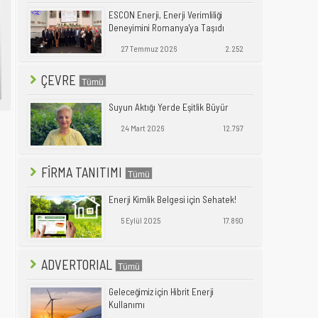
ESCON Enerji, Enerji Verimliliği
Deneyimini Romanya'ya Taşıdı
27 Temmuz 2026
2.252
ÇEVRE
Suyun Aktığı Yerde Eşitlik Büyür
24 Mart 2026
12.797
FİRMA TANITIMI
Enerji Kimlik Belgesi için Sehatek!
5 Eylül 2025
17.860
ADVERTORIAL
Geleceğimiz için Hibrit Enerji
Kullanımı