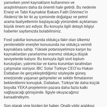
yansırken yerel kaynakların kullanımını ve
araştırılmasını daha da önemli hale getirdi. Bu nedenle
Enerji ve Tabii Kaynaklar Bakanı Fatih Dönmez’in
Akdeniz’de bir iki ay içerisinde doğalgaz ve petrol
arama faaliyetlerinin başlayacağı yönündeki açıklaması
büyük önem arz ediyor. Bu konuyla ilgili detaylı bilgiyi
haberler sayfamızda bulabilirsiniz.
Fosil yakıtlar konusunda oldukça fakir olan ülkemiz
yenilenebilir enerjiler konusunda ise oldukça verimli
kaynaklara sahip. Yüksek potansiyelimize karşın bu
kaynaklardan yararlanma oranımız oldukça düşük
seviyelerde kalıyor. Bu konuyla ilgili sivil toplum
kuruluşları, yatırımcılar ve kamu kurumları tarafından
çalışmalar sürüyor. IBC Solar Türkiye CEO’su Hakan
Daltaban ile gerçekleştirdiğimiz söyleşide güneş
enerjisinde yaşanan gelişmeler ve sektör firmalarının
beklentilerini konuştuk. Daltaban, Türkiye’de daha küçük
boyutta YEKA projelerinin pazara daha fazla katkı
sağlayacağı görüşünde. İlgiyle okuyacağınız
kanaatindeyim.
Son olarak yine bizden bir haber. Onaltı yıldır aralıksız