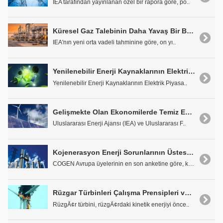
IEA tarafından yayınlanan özel bir rapora göre, po..
Küresel Gaz Talebinin Daha Yavaş Bir Büyüme Göstermesi Bekleniyor
IEA'nın yeni orta vadeli tahminine göre, on yı..
Yenilenebilir Enerji Kaynaklarının Elektrik Piyasasına Etkisi 2022 Yılı Analizi
Yenilenebilir Enerji Kaynaklarının Elektrik Piyasa..
Gelişmekte Olan Ekonomilerde Temiz Enerji için Özel Finansmanı Ölçeklendirmek
Uluslararası Enerji Ajansı (IEA) ve Uluslararası F..
Kojenerasyon Enerji Sorunlarının Üstesinden Gelmek için İyi Bir Konumda
COGEN Avrupa üyelerinin en son anketine göre, koje..
Rüzgar Türbinleri Çalışma Prensipleri ve Yangın Önlemleri
RüzgÃ¢r türbini, rüzgÃ¢rdaki kinetik enerjiyi önce..