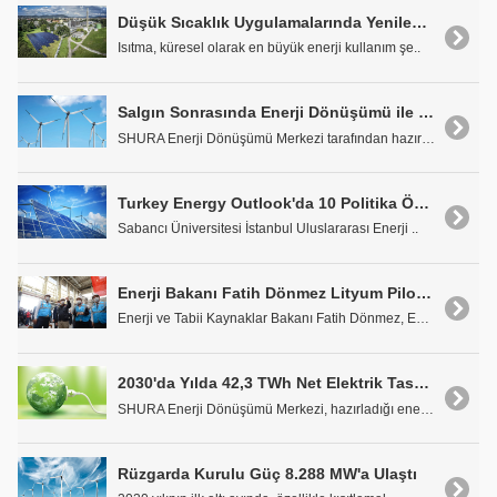
Düşük Sıcaklık Uygulamalarında Yenilenebilir Enerjilerin Bölge Enerji Sistemlerine Entegrasyonu
Isıtma, küresel olarak en büyük enerji kullanım şe..
Salgın Sonrasında Enerji Dönüşümü ile Sürdürülebilir Büyüme
SHURA Enerji Dönüşümü Merkezi tarafından hazırlana..
Turkey Energy Outlook'da 10 Politika Önerildi
Sabancı Üniversitesi İstanbul Uluslararası Enerji ..
Enerji Bakanı Fatih Dönmez Lityum Pilot Tesisini İnceledi
Enerji ve Tabii Kaynaklar Bakanı Fatih Dönmez, Esk..
2030'da Yılda 42,3 TWh Net Elektrik Tasarrufu Sağlanabilir
SHURA Enerji Dönüşümü Merkezi, hazırladığı enerji ..
Rüzgarda Kurulu Güç 8.288 MW'a Ulaştı