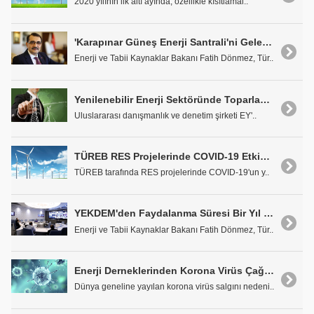
2020 yılının ilk altı ayında, özellikle kısıtlamal..
'Karapınar Güneş Enerji Santrali'ni Gelecek Ay Açacağız'
Enerji ve Tabii Kaynaklar Bakanı Fatih Dönmez, Tür..
Yenilenebilir Enerji Sektöründe Toparlanma Hızlı Olacak
Uluslararası danışmanlık ve denetim şirketi EY'..
TÜREB RES Projelerinde COVID-19 Etkisi Anket Raporunu Yayımladı
TÜREB tarafında RES projelerinde COVID-19'un y..
YEKDEM'den Faydalanma Süresi Bir Yıl Uzatılmalı
Enerji ve Tabii Kaynaklar Bakanı Fatih Dönmez, Tür..
Enerji Derneklerinden Korona Virüs Çağrısı
Dünya geneline yayılan korona virüs salgını nedeni..