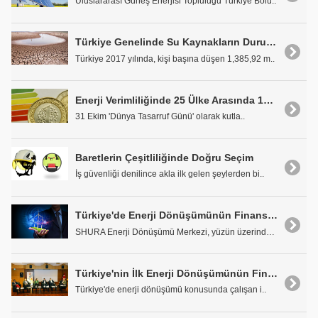
Uluslararası Güneş Enerjisi Topluluğu Türkiye Bölü..
Türkiye Genelinde Su Kaynakların Durumu
Türkiye 2017 yılında, kişi başına düşen 1,385,92 m..
Enerji Verimliliğinde 25 Ülke Arasında 16. Sıradayız
31 Ekim 'Dünya Tasarruf Günü' olarak kutla..
Baretlerin Çeşitliliğinde Doğru Seçim
İş güvenliği denilince akla ilk gelen şeylerden bi..
Türkiye'de Enerji Dönüşümünün Finansmanı
SHURA Enerji Dönüşümü Merkezi, yüzün üzerinde payd..
Türkiye'nin İlk Enerji Dönüşümünün Finansmanı Raporu Açıklandı
Türkiye'de enerji dönüşümü konusunda çalışan i..