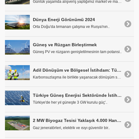
Günlük yaşamda alışveriş yaptığımız market ve mağa..
Dünya Enerji Görünümü 2024
Orta Doğu'da tırmanan çatışma ve Rusya'nın..
Güneş ve Rüzgarı Birleştirmek
Güneş PV ve rüzgarın genişletilmesinin tam potansi..
Adil Dönüşüm ve Bölgesel İstihdam: Türkiye için Politika Seçenekleri
Karbonsuzlaşma ile birlikte yaşanacak dönüşüm süre..
Türkiye Güneş Enerjisi Sektöründe İstihdam Raporu Açıklandı
Türkiye'de her yıl güneşte 3 GW kurulu güç'..
2 MW Biyogaz Tesisi Yaklaşık 4.000 Haneye Enerji Sağlıyor
Gaz jeneratörleri, elektrik ve ısıyı güvenilir bir..