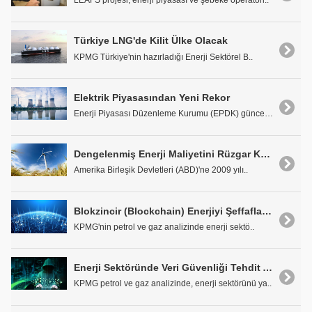
LEAFS projesi, enerji piyasası ve şebeke operatörl..
Türkiye LNG'de Kilit Ülke Olacak
KPMG Türkiye'nin hazırladığı Enerji Sektörel B..
Elektrik Piyasasından Yeni Rekor
Enerji Piyasası Düzenleme Kurumu (EPDK) güncel ele..
Dengelenmiş Enerji Maliyetini Rüzgar Kulesinin Boyunu Yükselterek Düşürebilir Miyiz?
Amerika Birleşik Devletleri (ABD)'ne 2009 yılı..
Blokzincir (Blockchain) Enerjiyi Şeffaflaştırıyor
KPMG'nin petrol ve gaz analizinde enerji sektö..
Enerji Sektöründe Veri Güvenliği Tehdit Altında
KPMG petrol ve gaz analizinde, enerji sektörünü ya..