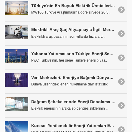
Türkiye'nin En Büyük Elektrik Üreticileri: EÜAŞ, ENKA ve Enerjisa
MW100 Türkiye Araştırması'na göre zirvede 20.5..
Elektrikli Araç Şarj Altyapısıyla İlgili Merak Edilenler
Elektrikli araç pazarının son yıllarda hızla arttı..
Yabancı Yatırımcıların Türkiye Enerji Sektörüne İlgisi 2019'da da Sürdü
PwC Türkiye'nin, her sene Türkiye enerji piyas..
Veri Merkezleri: Enerjiye Bağımlı Dünyada Düşman mı, Kurtarıcı mı?
Dünya üzerindeki enerji tüketimine dair istatistik..
Dağıtım Şebekelerinde Enerji Depolama Sistemlerinin Uygulanması
Elektrik enerjisinin arz-talep dengesizliklerinin ..
Küresel Yenilenebilir Enerji Yatırımları Eğilimi