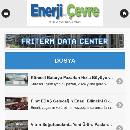
0,088 sn
DOSYA
Küresel Batarya Pazarları Hızla Büyüyor ve Tedarik Riskleri de Artıyor
Küresel lityum iyon pil pazarı, 2024 yılına göre %..
Fırat EDAŞ Geleceğin Enerji Bilincini Okullarda İnşa Ediyor
Enerji, yaşamın ve üretimin vazgeçilmez unsurların..
Vitrin Soğutucularda Yeni Ürün: Paslanmaz Soğutucular