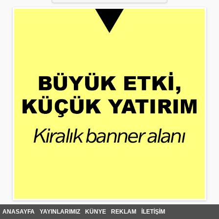
ANASAYFA
YAYINLARIMIZ
KÜNYE
REKLAM
İLETİŞİM