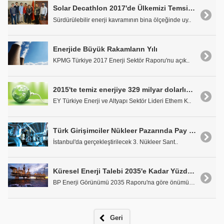
Solar Decathlon 2017'de Ülkemizi Temsil Edecek Teamİstanbul Takımı Zafere Odaklandı
Sürdürülebilir enerji kavramının bina ölçeğinde uy..
Enerjide Büyük Rakamların Yılı
KPMG Türkiye 2017 Enerji Sektör Raporu'nu açık..
2015'te temiz enerjiye 329 milyar dolarlık yatırım
EY Türkiye Enerji ve Altyapı Sektör Lideri Ethem K..
Türk Girişimciler Nükleer Pazarında Pay Kapma Yarışında
İstanbul'da gerçekleştirilecek 3. Nükleer Sant..
Küresel Enerji Talebi 2035'e Kadar Yüzde 37 Artacak
BP Enerji Görünümü 2035 Raporu'na göre önümüzd..
Geri