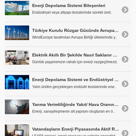
Enerji Depolama Sistemi Bileşenleri
Endüstriyel veya altyapı tesislerinde sürekli üret..
Türkiye Kurulu Rüzgar Gücünde Avrupa'da Yedinci Sırada
WindEurope tarafından Avrupa Birliği ülkelerinde y..
Elektrik Akıllı Bir Şekilde Nasıl Saklanır ve Kullanılır
Günlük yaşamımızın rahatı için enerji vazgeçilmezd..
Enerji Depolama Sistemi ve Endüstriyel Uygulamalar
Yalın üretim gerçekleşen endüstri tesislerinde ene..
Yanma Verimliliğinde Yakıt/ Hava Oranının Önemi
Enerji, sanayileşmenin alt yapısını oluşturan en ö..
Vatandaşların Enerji Piyasasında Aktif Rol Almasını Nasıl Sağlayabiliriz?