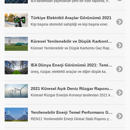
IEA tarafından yayınlanan yeni bir özel raporda, n..
Türkiye Elektrikli Araçlar Görünümü 2021
Kişi başına otomobil sahipliği ve kişi başına ener..
Küresel Yenilenebilir ve Düşük Karbonlu Gaz Raporu Yayımlandı
Küresel Yenilenebilir ve Düşük Karbonlu Gaz Raporu..
IEA Dünya Enerji Görünümü 2021: Temiz Enerji İlerlemesi Sıfır Emisyon Hedefi için Çok Yavaş Seviyede
üneş, rüzgar, elektrikli araçlar ve diğer düşük ka..
2021 Küresel Açık Deniz Rüzgar Raporu Yayımlandı
Küresel Rüzgar Enerjisi Konseyi tarafından 2021 kü..
Yenilenebilir Enerji Temel Performans Göstergesi Olmalı
REN21 Yenilenebilir Enerji Global Statü Raporu yay..