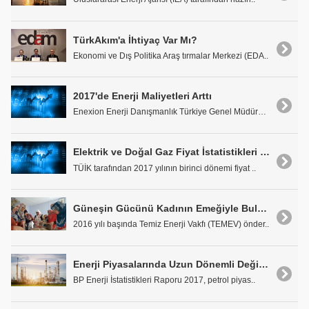
TürkAkım'a İhtiyaç Var Mı?
Ekonomi ve Dış Politika Araş tırmalar Merkezi (EDA..
2017'de Enerji Maliyetleri Arttı
Enexion Enerji Danışmanlık Türkiye Genel Müdürü ve..
Elektrik ve Doğal Gaz Fiyat İstatistikleri Yayınlandı
TÜİK tarafından 2017 yılının birinci dönemi fiyat ..
Güneşin Gücünü Kadının Emeğiyle Buluşturan Proje: 'Köyde Yeşil Ekonomi'
2016 yılı başında Temiz Enerji Vakfı (TEMEV) önder..
Enerji Piyasalarında Uzun Dönemli Değişimler Yaşanıyor
BP Enerji İstatistikleri Raporu 2017, petrol piyas..