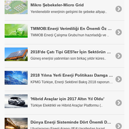
Mikro Şebekeler-Micro Grid
Yenilenebilir enerjinin gelişimi ile şebeke altyap..
TMMOB:Enerji Verimliliği En Önemli Öz Kaynak Olmalı
TMMOB Enerji Çalışma Grubu'nun hazırladığı ve ..
2018'de Çatı Tipi GES'ler İçin Sektörün Beklentileri Neler
Güneş enerjisi yatırımları son birkaç yıldır küres..
2018 Yılına Yerli Enerji Politikası Damga Vuracak
KPMG Türkiye, Enerji Sektörel Bakış 2018 raporunu ..
'Hibrid Araçlar için 2017 Altın Yıl Oldu'
Türkiye Elektrikli ve Hibrid Araçlar Platformu (..
Dünya Enerji Sisteminde Dört Önemli Değişim Yaşanıyor
Uluslararası Enerji Ajansı (IEA) tarafından hazırl..