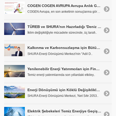
COGEN COGEN AVRUPA Avrupa Anlık Görünüm Araştırması
COGEN Avrupa, en son anketinin sonuçlarına göre ko..
TÜREB ve SHURA'nın Hazırladığı 'Deniz Üstü Rüzgar Enerjisi Raporu' Panelde Tanıtıldı
İklim değişikliğiyle mücadele sürecinde, üç tarafı..
Kalkınma ve Karbonsuzlaşma için Bütünlüklü Sanayi Politikası Gerekiyor
SHURA Enerji Dönüşümü Merkezi'nin "Adil D..
Yenilenebilir Enerji Yatırımcıları için Finansal Sorunlar: İleriye Giden Yol Nedir?
Temiz enerji yatırımlarında son yıllardaki etkiley..
Enerji Dönüşümü için Köklü Değişiklikler Gerekli
SHURA Enerji Dönüşümü Merkezi, 'Net Sıfır 2053..
Elektrik Şebekeleri Temiz Enerjiye Geçişte Zayıf Halka Haline Geliyor