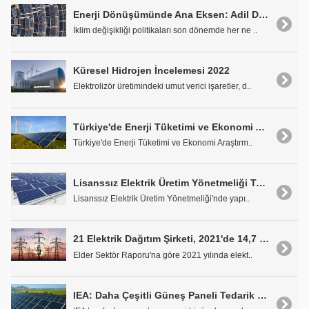
Enerji Dönüşümünde Ana Eksen: Adil Dönüşüm
İklim değişikliği politikaları son dönemde her ne ..
Küresel Hidrojen İncelemesi 2022
Elektrolizör üretimindeki umut verici işaretler, d..
Türkiye'de Enerji Tüketimi ve Ekonomi Araştırması: En Büyük Sorun Dışa Bağımlılık, Çözüm Yenilenebilir Enerjide
Türkiye'de Enerji Tüketimi ve Ekonomi Araştırm..
Lisanssız Elektrik Üretim Yönetmeliği Tartışmaları Sürüyor
Lisanssız Elektrik Üretim Yönetmeliği'nde yapı..
21 Elektrik Dağıtım Şirketi, 2021'de 14,7 Milyar TL Yatırım Yaptı
Elder Sektör Raporu'na göre 2021 yılında elekt..
IEA: Daha Çeşitli Güneş Paneli Tedarik Zincirlerine İhtiyaç Var