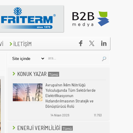


Vİ
İLETİŞİM
KONUK YAZAR
Avrupa'nın İklim Nötrlüğü
Yolculuğunda Tüm Sektörlerde
Elektrifikasyonun
Hızlandırılmasının Stratejik ve
Dönüştürücü Rolü
14 Nisan 2026
11.753
ENERJİ VERİMLİLİĞİ