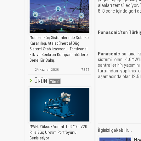
alanları temsil ediyor.
6-8 sene içinde geri 
Panasonic’ten Türki
Modern Güç Sistemlerinde Şebeke
Kararlılığı: Atalet (Inertia) Güç
Sistemi Stabilizasyonu, Torsiyonel
Panasonic
şu ana ka
Etki ve Senkron Kompansatörlere
sistemi olan 4,6MW’lı
Genel Bir Bakış
santrallerinin yapımın
24 Haziran 2026
7.893
tarafından yapılmış 
aşamasında olan 12.5 M
ÜRÜN
MWM, Yüksek Verimli TCG 4170 V20
İlginizi çekebilir...
R ile Güç Üretim Portföyünü
Genişletiyor
Mod