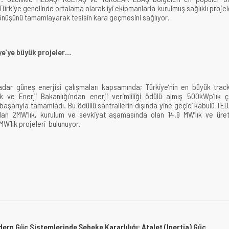
 Türkiye genelinde ortalama olarak iyi ekipmanlarla kurulmuş sağlıklı projel
dönüşünü tamamlayarak tesisin kara geçmesini sağlıyor.
ye’ye büyük projeler…
dar güneş enerjisi çalışmaları kapsamında; Türkiye’nin en büyük trac
k ve Enerji Bakanlığı’ndan enerji verimliliği ödülü almış 500kWp’lık ç
ı başarıyla tamamladı. Bu ödüllü santrallerin dışında yine geçici kabulü TE
olan 2MW’lık, kurulum ve sevkiyat aşamasında olan 14.9 MW’lık ve üre
W’lık projeleri bulunuyor.
ern Güç Sistemlerinde Şebeke Kararlılığı: Atalet (Inertia) Güç