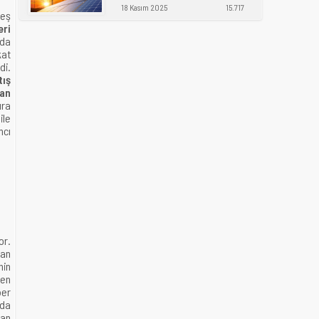
18 Kasım 2025
15.717
neş
eri
’da
kat
di.
tış
Kan
ıra
ile
mcı
or.
dan
nin
den
ber
rda
lan