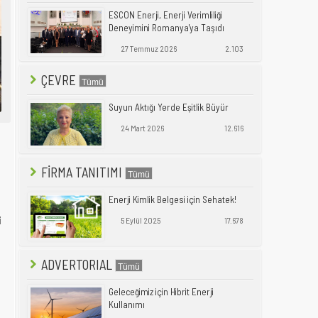
ESCON Enerji, Enerji Verimliliği
Deneyimini Romanya'ya Taşıdı
27 Temmuz 2026
2.103
ÇEVRE
Suyun Aktığı Yerde Eşitlik Büyür
24 Mart 2026
12.616
FİRMA TANITIMI
Enerji Kimlik Belgesi için Sehatek!
5 Eylül 2025
17.678
i
ADVERTORIAL
Geleceğimiz için Hibrit Enerji
Kullanımı