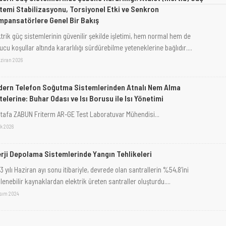
temi Stabilizasyonu, Torsiyonel Etki ve Senkron
pansatörlere Genel Bir Bakış
ktrik güç sistemlerinin güvenilir şekilde işletimi, hem normal hem de
cu koşullar altında kararlılığı sürdürebilme yeteneklerine bağlıdır....
aziran 2026
ern Telefon Soğutma Sistemlerinden Atnalı Nem Alma
telerine: Buhar Odası ve Isı Borusu ile Isı Yönetimi
tafa ZABUN Friterm AR-GE Test Laboratuvar Mühendisi...
ak 2026
rji Depolama Sistemlerinde Yangın Tehlikeleri
 yılı Haziran ayı sonu itibariyle, devrede olan santrallerin %54,8'ini
lenebilir kaynaklardan elektrik üreten santraller oluşturdu....
asım 2024