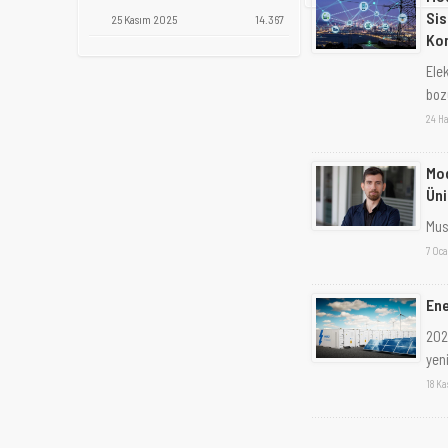
Sis
25 Kasım 2025
14.367
Kom
Ele
bozu
24 H
Mod
Üni
Mus
7 Oc
Ene
2023
yeni
18 K