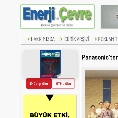
HAKKIMIZDA
İÇERİK ARŞİVİ
REKLAM TE
Panasonic'ten
E-Dergi Oku
HTML Oku