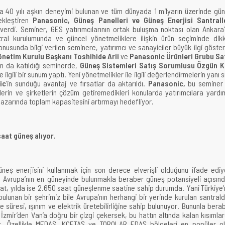
da 40 yılı aşkın deneyimi bulunan ve tüm dünyada 1 milyarın üzerinde gü
ekleştiren
Panasonic, Güneş Panelleri ve Güneş Enerjisi Santrall
verdi. Seminer, GES yatırımcılarının ortak buluşma noktası olan Ankara
tral kurulumunda ve güncel yönetmeliklere ilişkin ürün seçiminde dik
nusunda bilgi verilen seminere, yatırımcı ve sanayiciler büyük ilgi göster
netim Kurulu Başkanı Toshihide Arii
ve
Panasonic Ürünleri Grubu Sa
’ın da katıldığı seminerde,
Güneş Sistemleri Satış Sorumlusu Özgün 
e ilgili bir sunum yaptı. Yeni yönetmelikler ile ilgili değerlendirmelerin yanı s
ic
’in sunduğu avantaj ve fırsatlar da aktarıldı.
Panasonic,
bu seminer 
lerin ve şirketlerin çözüm getiremedikleri konularda yatırımcılara yardı
pazarında toplam kapasitesini artırmayı hedefliyor.
saat güneş alıyor.
neş enerjisini kullanmak için son derece elverişli olduğunu ifade ediy
 Avrupa’nın en güneyinde bulunmakla beraber güneş potansiyeli açısın
at, yılda ise 2.650 saat güneşlenme saatine sahip durumda. Yani Türkiye’
ulunan bir şehrimiz bile Avrupa’nın herhangi bir yerinde kurulan santral
süresi, ışınım ve elektrik üretebilirliğine sahip bulunuyor. Bununla bera
 İzmir’den Van’a doğru bir çizgi çekersek, bu hattın altında kalan kısımla
or. Özellikle MEDAŞ, KCETAŞ ve TOROLAR EDAŞ bölgeleri en popüler o