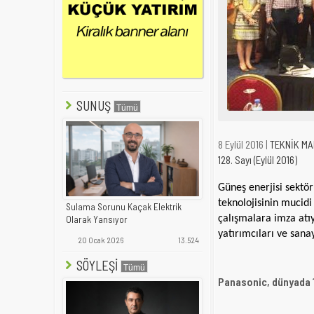
SUNUŞ
8 Eylül 2016 |
TEKNİK M
128. Sayı (Eylül 2016)
Güneş enerjisi sektör
teknolojisinin mucid
Sulama Sorunu Kaçak Elektrik
çalışmalara imza atı
Olarak Yansıyor
yatırımcıları ve sanay
20 Ocak 2026
13.524
SÖYLEŞİ
Panasonic, dünyada 1