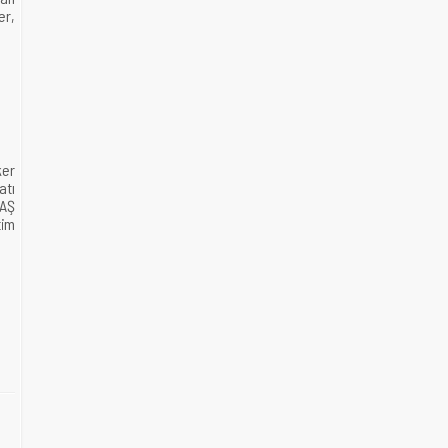
er,
ker
atı
DAŞ
tim