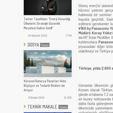
Güneş enerjisi alanın
hücresi yatırımı gerç
hakkında bir seminer 
hayata geçirildi. San
Tamer Tazefidan: "Enerji Güvenliği,
edilmesi gerekenler ko
Ülkelerin Stratejik Güvenlik
VİKO by Panasonic Yö
Meselesi Haline Geldi"
Müdürü Koray Yıldız
24 Haziran 2026
7.736
da HIT Solar Modüller il
katılımcılara
Panason
DOSYA
piyasadaki diğer ürün
olabilmeyi ve Türkiye 
Türkiye, yılda 2.650 
Küresel Batarya Pazarları Hızla
Uzmanlar ülkemizin gü
Büyüyor ve Tedarik Riskleri de
Konum olarak Türkiye,
Artıyor
günde ortalama 7.2 sa
16 Şubat 2026
13.053
en kuzey noktasında b
daha fazla güneşlenme 
TEKNİK MAKALE
ülkemizde yatırımların
yoğunlaştığı görülüy