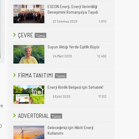
ESCON Enerji, Enerji Verimliliği
Deneyimini Romanya'ya Taşıdı
27 Temmuz 2026
1.970
ÇEVRE
Suyun Aktığı Yerde Eşitlik Büyür
24 Mart 2026
12.452
FİRMA TANITIMI
Enerji Kimlik Belgesi için Sehatek!
5 Eylül 2025
17.513
ye
ADVERTORIAL
00
Geleceğimiz için Hibrit Enerji
Kullanımı