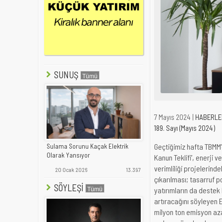
SUNUŞ
7 Mayıs 2024 |
HABERLE
189. Sayı (Mayıs 2024)
Geçtiğimiz hafta TBMM’
Sulama Sorunu Kaçak Elektrik
Olarak Yansıyor
Kanun Teklifi’, enerji 
verimliliği projelerinde
20 Ocak 2026
13.397
çıkarılması; tasarruf p
SÖYLEŞİ
yatırımların da destek k
artıracağını söyleyen E
milyon ton emisyon aza