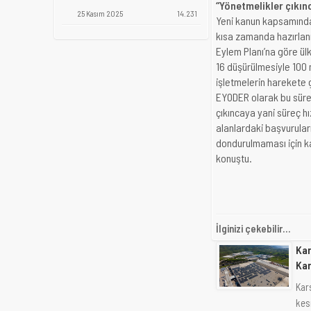
“Yönetmelikler çıkın
25 Kasım 2025
14.231
Yeni kanun kapsamında
kısa zamanda hazırlanm
Eylem Planı’na göre ülk
16 düşürülmesiyle 100
işletmelerin harekete g
EYODER olarak bu süre
çıkıncaya yani süreç hı
alanlardaki başvurular
dondurulmaması için ka
konuştu.
İlginizi çekebilir...
Kar
Kar
Kars
kesm