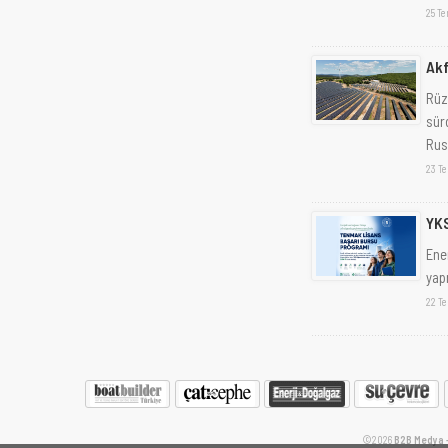
25 T
Akf
Rüz
sür
Russ
23 T
YKS
Ene
yap
22 T
©2026
B2B Medya - 