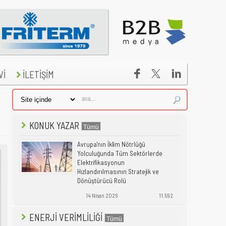


Vİ
İLETİŞİM
KONUK YAZAR
Avrupa'nın İklim Nötrlüğü
Yolculuğunda Tüm Sektörlerde
Elektrifikasyonun
Hızlandırılmasının Stratejik ve
Dönüştürücü Rolü
14 Nisan 2026
11.592
ENERJİ VERİMLİLİĞİ