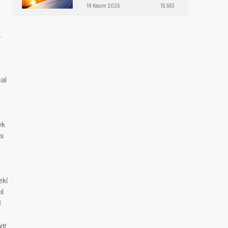
18 Kasım 2025
15.553
.
sal
ek
nı
eki
ıl
8
 ve