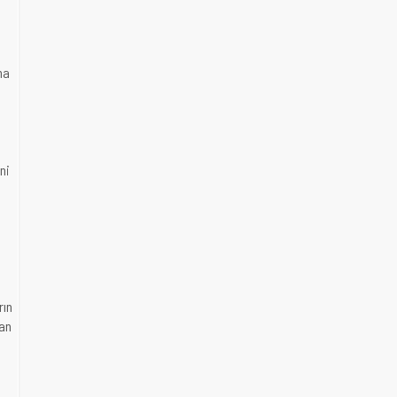
ma
ni
rın
tan