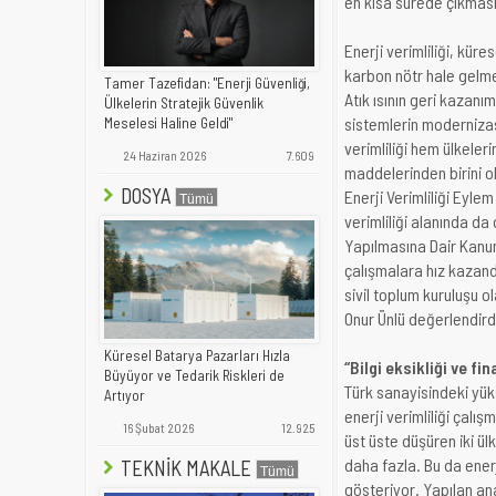
en kısa sürede çıkması
Enerji verimliliği, kür
karbon nötr hale gelmes
Tamer Tazefidan: "Enerji Güvenliği,
Atık ısının geri kazan
Ülkelerin Stratejik Güvenlik
sistemlerin modernizas
Meselesi Haline Geldi"
verimliliği hem ülkeler
24 Haziran 2026
7.609
maddelerinden birini o
DOSYA
Enerji Verimliliği Eyle
verimliliği alanında d
Yapılmasına Dair Kanun 
çalışmalara hız kazand
sivil toplum kuruluşu o
Onur Ünlü değerlendird
Küresel Batarya Pazarları Hızla
“Bilgi eksikliği ve f
Büyüyor ve Tedarik Riskleri de
Türk sanayisindeki yük
Artıyor
enerji verimliliği çalış
16 Şubat 2026
12.925
üst üste düşüren iki ü
daha fazla. Bu da enerji
TEKNİK MAKALE
gösteriyor. Yapılan ana