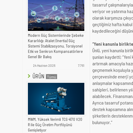
tasarruf çalışmalarıyl
veriyor ve yatırıma haz
olarak karşımıza çıkıyo
geçtiğimiz hafta kabul 
kaydedileceğini düşün
Modern Güç Sistemlerinde Şebeke
Kararlılığı: Atalet (Inertia) Güç
“Yeni kanunla birlikt
Sistemi Stabilizasyonu, Torsiyonel
Ünlü, yeni kanunla birli
Etki ve Senkron Kompansatörlere
şunları kaydetti; “Yeni 
Genel Bir Bakış
artırmak amacıyla hazır
24 Haziran 2026
7.761
geçmemek koşuluyla yüz
ÜRÜN
çerçevesinde enerji yo
anlaşmalar kapsamında 
sahipleri, belirlenen y
alabilecek. Finansman
Ayrıca tasarruf potansi
destek kapsamına alın
şirketlerin desteklenme
MWM, Yüksek Verimli TCG 4170 V20
bulunuyor.”
R ile Güç Üretim Portföyünü
Genişletiyor