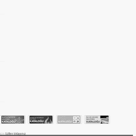
 için
lütfen tıklayınız
.