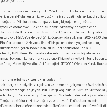
 gerekiyor” dedi.
esel sera gazı emisyonlarının yüzde 75’inden sorumlu olan enerji sektörünün
i için gerekli olan en temiz ve düşük maliyetli çözüm olarak kabul ediliyor
ımı, soğutma, iklimlendirme, pompa ve fan gibi yoğun enerji tüketen
yonu ve otomasyonu ile enerji tüketimini azaltmayı sağlayan enerji
in hem de şirketlerin enerji ve iklim değişikliği alanındaki öncelikli gündem
luşturuyor. Türkiye’de de geçtiğimiz Ocak ayında açıklanan 2024-2030 Ulu
m Planı’nın ardından 2 Mayıs’ta önemli bir gelişme daha yaşandı ve enerji
a düzenlemeler içeren ‘Maden Kanunu ile Bazı Kanunlarda Değişiklik
Teklifi, TBMM Genel Kurulu’nda kabul edildi. Enerji verimliliği alanındaki
ırması beklenen kanunu, Türkiye'de enerji hizmet şirketlerini temsil eden t
lan Enerji Verimliliği ve Yönetimi Derneği’nin (EYODER) Yönetim Kurulu Başka
i.
inansmana erişimdeki zorluklar aşılabilir”
sek enerji potansiyelini vurgulayan ve kamudaki çalışmaların özel sektörd
malarını artıracağını söyleyen Ünlü, “Enerji yoğunluğunu 2021 ve 2022’de iki y
lkeden biriyiz. Ancak enerji yoğunluğumuz AB ülkelerinden yaklaşık yüzde 2
 yoğun sektörlerimizin fazlalığını ve enerji verimliliği potansiyelimizi
liz çalışmalarına göre de sanayide tüketilen bu enerjinin, enerji verimliliği