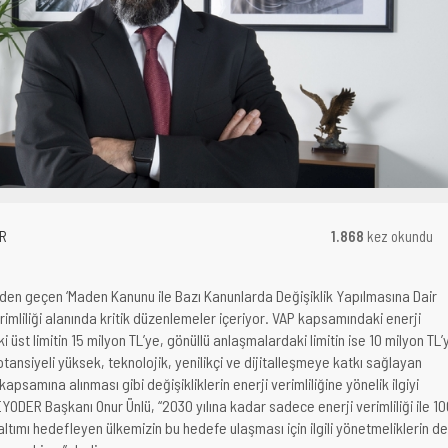
R
1.868
kez okundu
den geçen ‘Maden Kanunu ile Bazı Kanunlarda Değişiklik Yapılmasına Dair
verimliliği alanında kritik düzenlemeler içeriyor. VAP kapsamındaki enerji
ki üst limitin 15 milyon TL’ye, gönüllü anlaşmalardaki limitin ise 10 milyon TL’
otansiyeli yüksek, teknolojik, yenilikçi ve dijitalleşmeye katkı sağlayan
apsamına alınması gibi değişikliklerin enerji verimliliğine yönelik ilgiyi
YODER Başkanı Onur Ünlü, “2030 yılına kadar sadece enerji verimliliği ile 1
ltımı hedefleyen ülkemizin bu hedefe ulaşması için ilgili yönetmeliklerin de