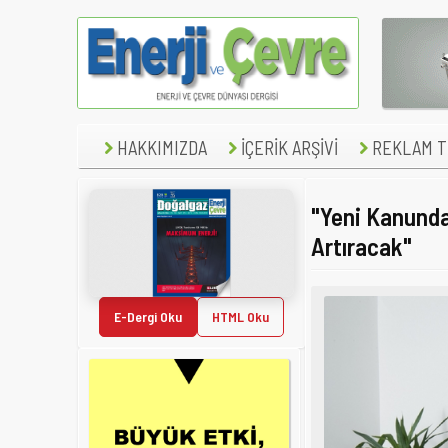
HAKKIMIZDA
İÇERİK ARŞİVİ
REKLAM TE
"Yeni Kanundak
Artıracak"
E-Dergi Oku
HTML Oku