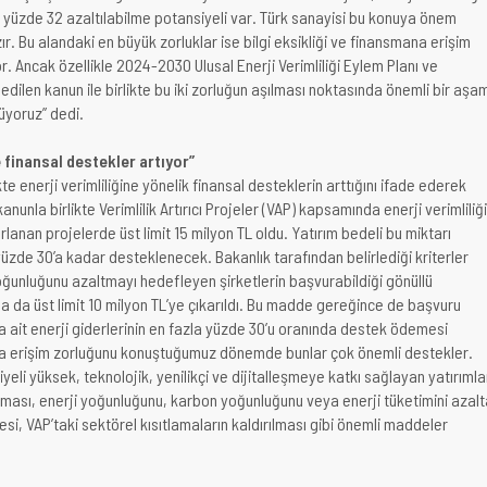
a yüzde 32 azaltılabilme potansiyeli var. Türk sanayisi bu konuya önem
ır. Bu alandaki en büyük zorluklar ise bilgi eksikliği ve finansmana erişim
r. Ancak özellikle 2024-2030 Ulusal Enerji Verimliliği Eylem Planı ve
edilen kanun ile birlikte bu iki zorluğun aşılması noktasında önemli bir aşa
üyoruz” dedi.
e finansal destekler artıyor”
kte enerji verimliliğine yönelik finansal desteklerin arttığını ifade ederek
kanunla birlikte Verimlilik Artırıcı Projeler (VAP) kapsamında enerji verimliliği
lanan projelerde üst limit 15 milyon TL oldu. Yatırım bedeli bu miktarı
de 30’a kadar desteklenecek. Bakanlık tarafından belirlediği kriterler
ğunluğunu azaltmayı hedefleyen şirketlerin başvurabildiği gönüllü
da üst limit 10 milyon TL’ye çıkarıldı. Bu madde gereğince de başvuru
ıla ait enerji giderlerinin en fazla yüzde 30’u oranında destek ödemesi
a erişim zorluğunu konuştuğumuz dönemde bunlar çok önemli destekler.
yeli yüksek, teknolojik, yenilikçi ve dijitalleşmeye katkı sağlayan yatırımla
ması, enerji yoğunluğunu, karbon yoğunluğunu veya enerji tüketimini azal
si, VAP’taki sektörel kısıtlamaların kaldırılması gibi önemli maddeler