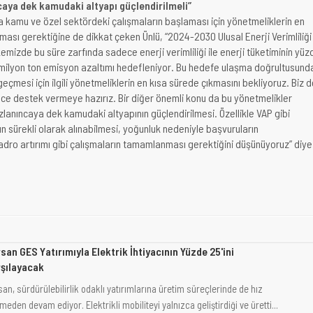
caya dek kamudaki altyapı güçlendirilmeli”
 kamu ve özel sektördeki çalışmaların başlaması için yönetmeliklerin en
ası gerektiğine de dikkat çeken Ünlü, “2024-2030 Ulusal Enerji Verimliliği
emizde bu süre zarfında sadece enerji verimliliği ile enerji tüketiminin yüz
 milyon ton emisyon azaltımı hedefleniyor. Bu hedefe ulaşma doğrultusund
eçmesi için ilgili yönetmeliklerin en kısa sürede çıkmasını bekliyoruz. Biz 
ce destek vermeye hazırız. Bir diğer önemli konu da bu yönetmelikler
zlanıncaya dek kamudaki altyapının güçlendirilmesi. Özellikle VAP gibi
ın sürekli olarak alınabilmesi, yoğunluk nedeniyle başvuruların
dro artırımı gibi çalışmaların tamamlanması gerektiğini düşünüyoruz” diye
san GES Yatırımıyla Elektrik İhtiyacının Yüzde 25'ini
şılayacak
an, sürdürülebilirlik odaklı yatırımlarına üretim süreçlerinde de hız
eden devam ediyor. Elektrikli mobiliteyi yalnızca geliştirdiği ve üretti...