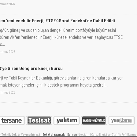
emmuz 2026
en Yenilenebilir Enerji, FTSE4Good Endeksi'ne Dahil Edildi
gÃ¢r, güneş ve sudan oluşan dengeli üretim portföyüyle büyümesini
düren Akfen Yenilenebilir Enerji, küresel endeks ve veri sağlayıcısı FTSE
...
emmuz 2026
'ye Giren Gençlere Enerji Bursu
rji ve Tabii Kaynaklar Bakanlığı, görev alanlarına giren konularda kariyer
mak isteyen gençler için ilk destek programını hayata geçirdi....
emmuz 2026
Teknik Sektör Yayıncılığı A.Ş.
|
Sektörel Yayıncılar Derneği
üyesidir. | Çerez Bilgisi ve Gizlilik Politikamız