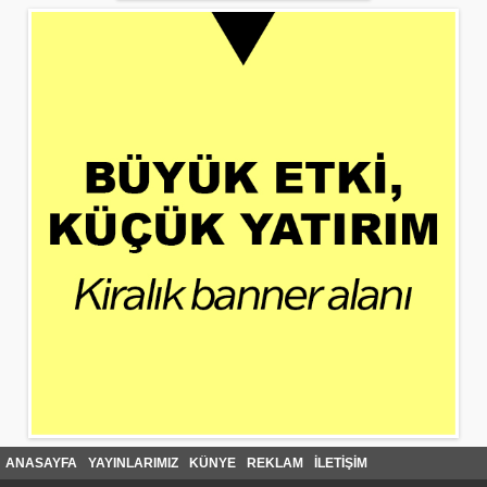
ANASAYFA
YAYINLARIMIZ
KÜNYE
REKLAM
İLETİŞİM