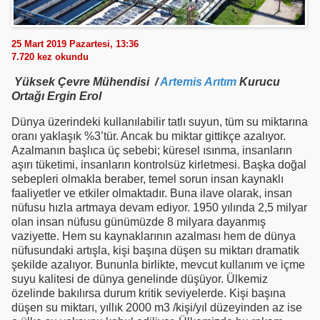
25 Mart 2019 Pazartesi, 13:36
7.720
kez okundu
Yüksek Çevre Mühendisi /
Artemis Arıtım
Kurucu
Ortağı Ergin Erol
Dünya üzerindeki kullanılabilir tatlı suyun, tüm su miktarına
oranı yaklaşık %3’tür. Ancak bu miktar gittikçe azalıyor.
Azalmanın başlıca üç sebebi; küresel ısınma, insanların
aşırı tüketimi, insanların kontrolsüz kirletmesi. Başka doğal
sebepleri olmakla beraber, temel sorun insan kaynaklı
faaliyetler ve etkiler olmaktadır. Buna ilave olarak, insan
nüfusu hızla artmaya devam ediyor. 1950 yılında 2,5 milyar
olan insan nüfusu günümüzde 8 milyara dayanmış
vaziyette. Hem su kaynaklarının azalması hem de dünya
nüfusundaki artışla, kişi başına düşen su miktarı dramatik
şekilde azalıyor. Bununla birlikte, mevcut kullanım ve içme
suyu kalitesi de dünya genelinde düşüyor. Ülkemiz
özelinde bakılırsa durum kritik seviyelerde. Kişi başına
düşen su miktarı, yıllık 2000 m3 /kişi/yıl düzeyinden az ise