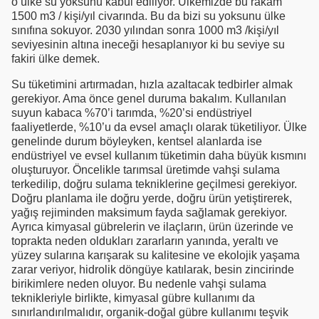
o ülke su yoksunu kabul ediliyor. Ülkemizde bu rakam
1500 m3 / kişi/yıl civarında. Bu da bizi su yoksunu ülke
sınıfına sokuyor. 2030 yılından sonra 1000 m3 /kişi/yıl
seviyesinin altına ineceği hesaplanıyor ki bu seviye su
fakiri ülke demek.
Su tüketimini artırmadan, hızla azaltacak tedbirler almak
gerekiyor. Ama önce genel duruma bakalım. Kullanılan
suyun kabaca %70’i tarımda, %20’si endüstriyel
faaliyetlerde, %10’u da evsel amaçlı olarak tüketiliyor. Ülke
genelinde durum böyleyken, kentsel alanlarda ise
endüstriyel ve evsel kullanım tüketimin daha büyük kısmını
oluşturuyor. Öncelikle tarımsal üretimde vahşi sulama
terkedilip, doğru sulama tekniklerine geçilmesi gerekiyor.
Doğru planlama ile doğru yerde, doğru ürün yetiştirerek,
yağış rejiminden maksimum fayda sağlamak gerekiyor.
Ayrıca kimyasal gübrelerin ve ilaçların, ürün üzerinde ve
toprakta neden oldukları zararların yanında, yeraltı ve
yüzey sularına karışarak su kalitesine ve ekolojik yaşama
zarar veriyor, hidrolik döngüye katılarak, besin zincirinde
birikimlere neden oluyor. Bu nedenle vahşi sulama
teknikleriyle birlikte, kimyasal gübre kullanımı da
sınırlandırılmalıdır, organik-doğal gübre kullanımı teşvik