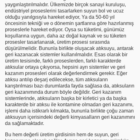
yaygınlaştırılmalıdır. Ülkemizde birçok sanayi kuruluşu,
endüstriyel proseslerini tasarlarken suyun bol ve ucuz
olduğu yanılgısıyla hareket ediyor, Ya da 50-60 yıl
öncesinin tekniği ve o dönemin şartlarına göre hazırlanmış
proseslerle hareket ediyor. Oysa su tüketimi, günümüz
koşullarına uygun, daha az doğal kaynak ve su tüketen
prosesler tasarlanarak, üretim prosesi sırasında
düşürülmelidir. Bununla birlikte oluşacak atıksuyu, arıtarak
geri kazanacak sistemler kullanılmalıdır. Esas olarak bir
üretim tesisinde, farklı proseslerden, farklı karakterde
atıksular ortaya çıkıyorsa, hepsini ayrı sistemler ve geri
kazanım prosesleri olarak değerlendirmek gerekir. Eğer
atıksu arıtılıp deşarj edilecekse, tüm atıksuların
karıştırılması bazı durumlarda fayda sağlasa da, atıksuların
geri kazanımında durum böyle değildir. Geri kazanım
sistemlerinde, atıksuların başka bir kirletici ya da başka
karakterde bir atıksu ile kontamine olmadan geri kazanımı,
işlemi daha istikrarlı kılmakta, bununla birlikte çoğu zaman
atıksuyun içerisindeki değerli kimyasalların geri kazanımını
da sağlamaktadır.
Bu hem değerli üretim girdisinin hem de suyun, geri