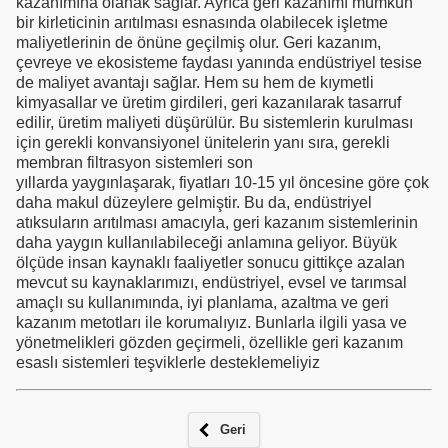
kazanımına olanak sağlar. Ayrıca geri kazanımı mümkün
bir kirleticinin arıtılması esnasında olabilecek işletme
maliyetlerinin de önüne geçilmiş olur. Geri kazanım,
çevreye ve ekosisteme faydası yanında endüstriyel tesise
de maliyet avantajı sağlar. Hem su hem de kıymetli
kimyasallar ve üretim girdileri, geri kazanılarak tasarruf
edilir, üretim maliyeti düşürülür. Bu sistemlerin kurulması
için gerekli konvansiyonel ünitelerin yanı sıra, gerekli
membran filtrasyon sistemleri son
yıllarda yaygınlaşarak, fiyatları 10-15 yıl öncesine göre çok
daha makul düzeylere gelmiştir. Bu da, endüstriyel
atıksuların arıtılması amacıyla, geri kazanım sistemlerinin
daha yaygın kullanılabileceği anlamına geliyor. Büyük
ölçüde insan kaynaklı faaliyetler sonucu gittikçe azalan
mevcut su kaynaklarımızı, endüstriyel, evsel ve tarımsal
amaçlı su kullanımında, iyi planlama, azaltma ve geri
kazanım metotları ile korumalıyız. Bunlarla ilgili yasa ve
yönetmelikleri gözden geçirmeli, özellikle geri kazanım
esaslı sistemleri teşviklerle desteklemeliyiz
Geri