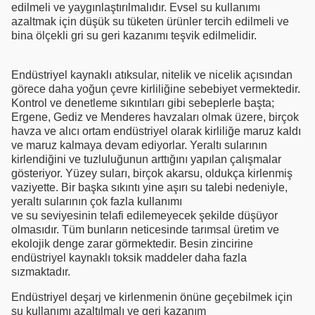
edilmeli ve yaygınlaştırılmalıdır. Evsel su kullanımı
azaltmak için düşük su tüketen ürünler tercih edilmeli ve
bina ölçekli gri su geri kazanımı teşvik edilmelidir.
Endüstriyel kaynaklı atıksular, nitelik ve nicelik açısından
görece daha yoğun çevre kirliliğine sebebiyet vermektedir.
Kontrol ve denetleme sıkıntıları gibi sebeplerle başta;
Ergene, Gediz ve Menderes havzaları olmak üzere, birçok
havza ve alıcı ortam endüstriyel olarak kirliliğe maruz kaldı
ve maruz kalmaya devam ediyorlar. Yeraltı sularının
kirlendiğini ve tuzluluğunun arttığını yapılan çalışmalar
gösteriyor. Yüzey suları, birçok akarsu, oldukça kirlenmiş
vaziyette. Bir başka sıkıntı yine aşırı su talebi nedeniyle,
yeraltı sularının çok fazla kullanımı
ve su seviyesinin telafi edilemeyecek şekilde düşüyor
olmasıdır. Tüm bunların neticesinde tarımsal üretim ve
ekolojik denge zarar görmektedir. Besin zincirine
endüstriyel kaynaklı toksik maddeler daha fazla
sızmaktadır.
Endüstriyel deşarj ve kirlenmenin önüne geçebilmek için
su kullanımı azaltılmalı ve geri kazanım