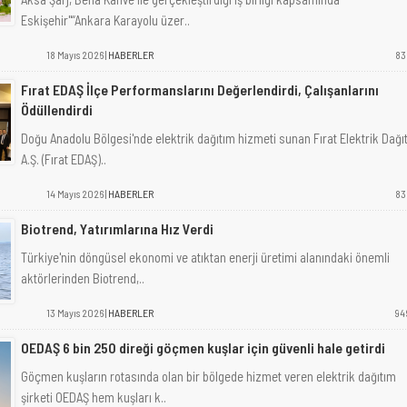
Eskişehir"“Ankara Karayolu üzer..
18 Mayıs 2026 |
HABERLER
83
Fırat EDAŞ İlçe Performanslarını Değerlendirdi, Çalışanlarını
Ödüllendirdi
Doğu Anadolu Bölgesi'nde elektrik dağıtım hizmeti sunan Fırat Elektrik Dağı
A.Ş. (Fırat EDAŞ)..
14 Mayıs 2026 |
HABERLER
83
Biotrend, Yatırımlarına Hız Verdi
Türkiye'nin döngüsel ekonomi ve atıktan enerji üretimi alanındaki önemli
aktörlerinden Biotrend,..
13 Mayıs 2026 |
HABERLER
94
OEDAŞ 6 bin 250 direği göçmen kuşlar için güvenli hale getirdi
Göçmen kuşların rotasında olan bir bölgede hizmet veren elektrik dağıtım
şirketi OEDAŞ hem kuşları k..