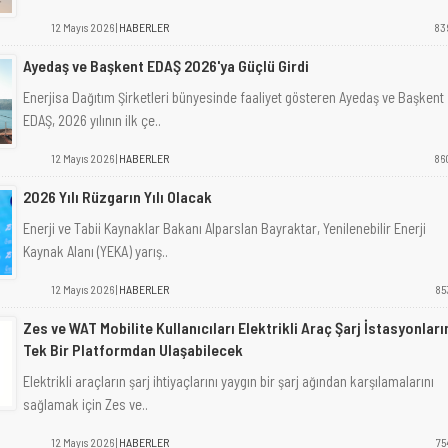
12 Mayıs 2026 |
HABERLER
83
Ayedaş ve Başkent EDAŞ 2026'ya Güçlü Girdi
Enerjisa Dağıtım Şirketleri bünyesinde faaliyet gösteren Ayedaş ve Başkent
EDAŞ, 2026 yılının ilk çe..
12 Mayıs 2026 |
HABERLER
86
2026 Yılı Rüzgarın Yılı Olacak
Enerji ve Tabii Kaynaklar Bakanı Alparslan Bayraktar, Yenilenebilir Enerji
Kaynak Alanı (YEKA) yarış..
12 Mayıs 2026 |
HABERLER
85
Zes ve WAT Mobilite Kullanıcıları Elektrikli Araç Şarj İstasyonları
Tek Bir Platformdan Ulaşabilecek
Elektrikli araçların şarj ihtiyaçlarını yaygın bir şarj ağından karşılamalarını
sağlamak için Zes ve..
12 Mayıs 2026 |
HABERLER
75