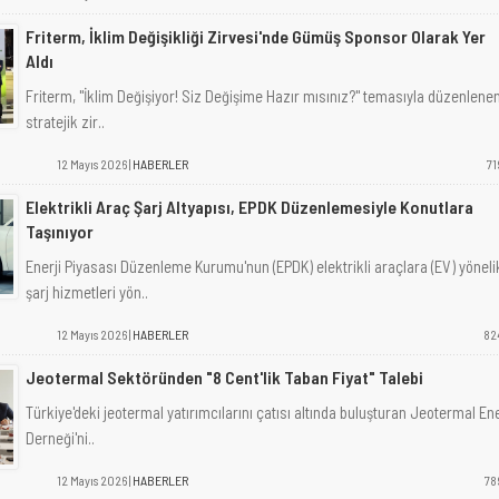
Friterm, İklim Değişikliği Zirvesi'nde Gümüş Sponsor Olarak Yer
Aldı
Friterm, "İklim Değişiyor! Siz Değişime Hazır mısınız?" temasıyla düzenlene
stratejik zir..
12 Mayıs 2026 |
HABERLER
71
Elektrikli Araç Şarj Altyapısı, EPDK Düzenlemesiyle Konutlara
Taşınıyor
Enerji Piyasası Düzenleme Kurumu'nun (EPDK) elektrikli araçlara (EV) yöneli
şarj hizmetleri yön..
12 Mayıs 2026 |
HABERLER
82
Jeotermal Sektöründen "8 Cent'lik Taban Fiyat" Talebi
Türkiye'deki jeotermal yatırımcılarını çatısı altında buluşturan Jeotermal Ene
Derneği'ni..
12 Mayıs 2026 |
HABERLER
78