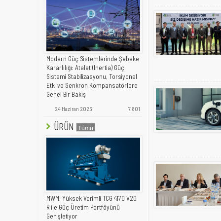
Modern Güç Sistemlerinde Şebeke
Kararlılığı: Atalet (Inertia) Güç
Sistemi Stabilizasyonu, Torsiyonel
Etki ve Senkron Kompansatörlere
Genel Bir Bakış
24 Haziran 2026
7.801
ÜRÜN
MWM, Yüksek Verimli TCG 4170 V20
R ile Güç Üretim Portföyünü
Genişletiyor