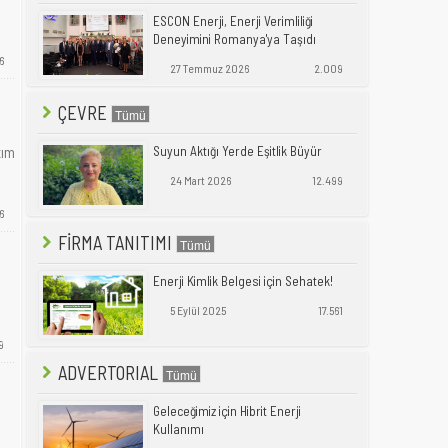
ESCON Enerji, Enerji Verimliliği
Deneyimini Romanya'ya Taşıdı
6
27 Temmuz 2026
2.009
ÇEVRE
Suyun Aktığı Yerde Eşitlik Büyür
tım
24 Mart 2026
12.499
6
FİRMA TANITIMI
Enerji Kimlik Belgesi için Sehatek!
5 Eylül 2025
17.561
9
ADVERTORIAL
Geleceğimiz için Hibrit Enerji
Kullanımı