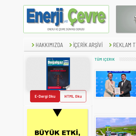
HAKKIMIZDA
İÇERİK ARŞİVİ
REKLAM TE
TÜM IÇERIK
E-Dergi Oku
HTML Oku