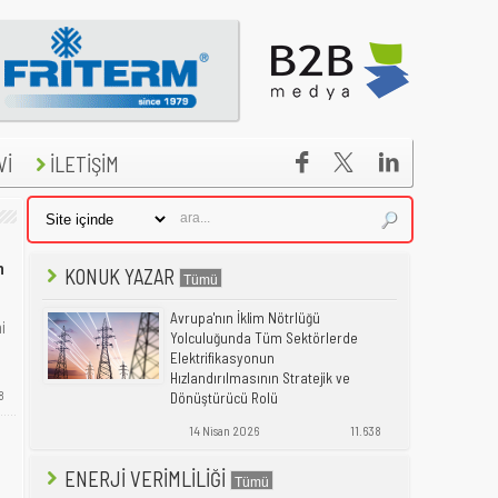


Vİ
İLETİŞİM
n
KONUK YAZAR
Avrupa'nın İklim Nötrlüğü
i
Yolculuğunda Tüm Sektörlerde
Elektrifikasyonun
Hızlandırılmasının Stratejik ve
8
Dönüştürücü Rolü
14 Nisan 2026
11.638
ENERJİ VERİMLİLİĞİ