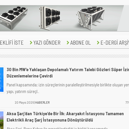
KLİFİ İSTE
YAZI GÖNDER
ABONE OL
E-DERGİ ARŞİ
30 Bin MW'e Yaklaşan Depolamalı Yatırım Talebi Gözleri Süper İzi
Düzenlemelerine Çevirdi
Panel kapsamında; izin süreçlerinin paralelleştirilmesiyle birlikte oluşan yen
yapı, yatırım süreçl..
20 Mayıs 2026 |
HABERLER
77
Aksa Şarj'dan Türkiye'de Bir İlk: Akaryakıt İstasyonu Tamamen
Elektrikli Araç Şarj İstasyonuna Dönüştürüldü
Aksa Şarj, Bena Kahve ile gerçekleştirdiği iş birliği kapsamında