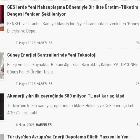
GES'lerde Yeni Mahsuplaşma Dönemiyle Birlikte Üretim-Tüketim
Dengesi Yeniden Şekilleniyor
GENSED ve İstanbul Sanayi Odası iş birliğiyle İstanbul'da düzenlenen "Güneş
Enerjisi ve Depo..
11 Mayıs 2026 |
HABERLER
74
Güneş Enerjisi Santrallerinde Yeni Teknoloji
Enerji ve Tabii Kaynaklar Bakanı Alparslan Bayraktar, Kalyon PV TOPCONPlu
Güneş Paneli Üretim Tesis..
11 Mayıs 2026 |
HABERLER
78
Akenerji yılın ilk çeyreğinde 389 milyon TL net kar açıkladı
Türkiye'nin köklü sanayi gruplarından Akkök Holding ve Çek enerji şirketi
ÄŒEZ'in eşit katıl..
8 Mayıs 2026 |
HABERLER
81
Türkiye'den Avrupa'ya Enerji Depolama Gücü: Maxxen ile Yeni