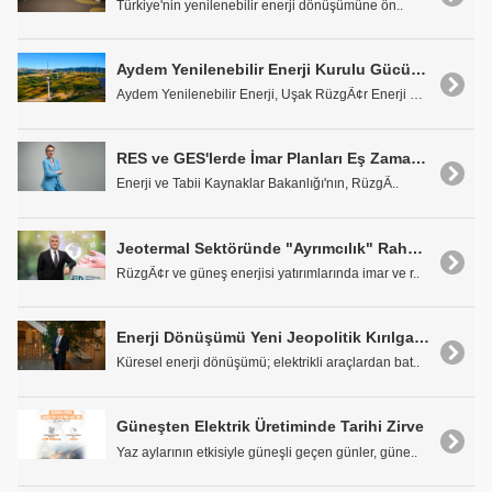
Türkiye'nin yenilenebilir enerji dönüşümüne ön..
Aydem Yenilenebilir Enerji Kurulu Gücünü 1.216 MW'a Yükseltti
Aydem Yenilenebilir Enerji, Uşak RüzgÃ¢r Enerji Sa..
RES ve GES'lerde İmar Planları Eş Zamanlı Yürütülebilecek
Enerji ve Tabii Kaynaklar Bakanlığı'nın, RüzgÃ..
Jeotermal Sektöründe "Ayrımcılık" Rahatsızlığı
RüzgÃ¢r ve güneş enerjisi yatırımlarında imar ve r..
Enerji Dönüşümü Yeni Jeopolitik Kırılganlıklar Yaratabilir
Küresel enerji dönüşümü; elektrikli araçlardan bat..
Güneşten Elektrik Üretiminde Tarihi Zirve
Yaz aylarının etkisiyle güneşli geçen günler, güne..