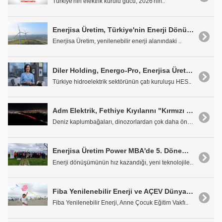
Türkiye'nin elektrik kurulu gücü, 2026'nın..
Enerjisa Üretim, Türkiye'nin Enerji Dönüşümünü Yenilenebilir Kaynaklarla Hızlandırıyor
Enerjisa Üretim, yenilenebilir enerji alanındaki ..
Diler Holding, Energo-Pro, Enerjisa Üretim ve Margün Enerji HESİAD'a Katıldı
Türkiye hidroelektrik sektörünün çatı kuruluşu HES..
Adm Elektrik, Fethiye Kıyılarını "Kırmızı Işık"la Aydınlatacak
Deniz kaplumbağaları, dinozorlardan çok daha önce ..
Enerjisa Üretim Power MBA'de 5. Dönem Tamamlandı
Enerji dönüşümünün hız kazandığı, yeni teknolojile..
Fiba Yenilenebilir Enerji ve AÇEV Dünya Rüzgar Günü'nü Hatay'da uçurtmalarla kutladı
Fiba Yenilenebilir Enerji, Anne Çocuk Eğitim Vakfı..