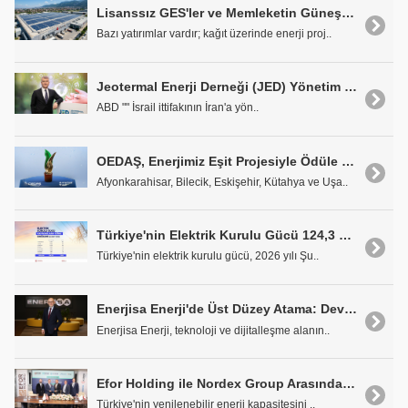
Lisanssız GES'ler ve Memleketin Güneşle İmtihanı
Bazı yatırımlar vardır; kağıt üzerinde enerji proj..
Jeotermal Enerji Derneği (JED) Yönetim Kurulu Başkanı Ali Kındap: Enerji Bağımsızlığımızın Anahtarı jeotermal Enerjide
ABD "" İsrail ittifakının İran'a yön..
OEDAŞ, Enerjimiz Eşit Projesiyle Ödüle Layık Görüldü
Afyonkarahisar, Bilecik, Eskişehir, Kütahya ve Uşa..
Türkiye'nin Elektrik Kurulu Gücü 124,3 GW'a Ulaştı
Türkiye'nin elektrik kurulu gücü, 2026 yılı Şu..
Enerjisa Enerji'de Üst Düzey Atama: Devrim Yıldırım, Bilgi Teknolojileri ve Dijital İş Yönetimi Bölüm Başkanı Oldu
Enerjisa Enerji, teknoloji ve dijitalleşme alanın..
Efor Holding ile Nordex Group Arasında 120 MW'lık Stratejik Ortaklık
Türkiye'nin yenilenebilir enerji kapasitesini ..