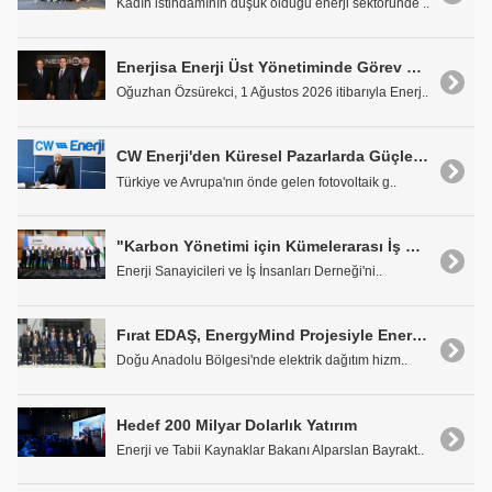
Kadın istihdamının düşük olduğu enerji sektöründe ..
Enerjisa Enerji Üst Yönetiminde Görev Değişimi
Oğuzhan Özsürekci, 1 Ağustos 2026 itibarıyla Enerj..
CW Enerji'den Küresel Pazarlarda Güçlendiren Başarı
Türkiye ve Avrupa'nın önde gelen fotovoltaik g..
"Karbon Yönetimi için Kümelerarası İş Birliği" Projesi Ödüle Layık Görüldü
Enerji Sanayicileri ve İş İnsanları Derneği'ni..
Fırat EDAŞ, EnergyMind Projesiyle Enerji Sektöründe Yapay Zeka Dönüşümüne Katkı Sağlıyor
Doğu Anadolu Bölgesi'nde elektrik dağıtım hizm..
Hedef 200 Milyar Dolarlık Yatırım
Enerji ve Tabii Kaynaklar Bakanı Alparslan Bayrakt..