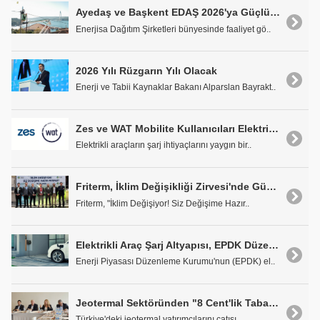
Ayedaş ve Başkent EDAŞ 2026'ya Güçlü Girdi
Enerjisa Dağıtım Şirketleri bünyesinde faaliyet gö..
2026 Yılı Rüzgarın Yılı Olacak
Enerji ve Tabii Kaynaklar Bakanı Alparslan Bayrakt..
Zes ve WAT Mobilite Kullanıcıları Elektrikli Araç Şarj İstasyonlarına Tek Bir Platformdan Ulaşabilecek
Elektrikli araçların şarj ihtiyaçlarını yaygın bir..
Friterm, İklim Değişikliği Zirvesi'nde Gümüş Sponsor Olarak Yer Aldı
Friterm, "İklim Değişiyor! Siz Değişime Hazır..
Elektrikli Araç Şarj Altyapısı, EPDK Düzenlemesiyle Konutlara Taşınıyor
Enerji Piyasası Düzenleme Kurumu'nun (EPDK) el..
Jeotermal Sektöründen "8 Cent'lik Taban Fiyat" Talebi
Türkiye'deki jeotermal yatırımcılarını çatısı ..