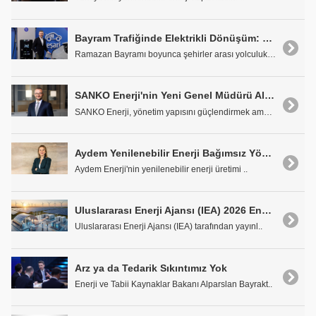
Bayram Trafiğinde Elektrikli Dönüşüm: Eşarj'da Şarjlanma Yüzde 63 Arttı
Ramazan Bayramı boyunca şehirler arası yolculuklar..
SANKO Enerji'nin Yeni Genel Müdürü Alper Çelebi Oldu
SANKO Enerji, yönetim yapısını güçlendirmek amacıy..
Aydem Yenilenebilir Enerji Bağımsız Yönetim Kurulu Üyesi Betül Sarıkaya Oldu
Aydem Enerji'nin yenilenebilir enerji üretimi ..
Uluslararası Enerji Ajansı (IEA) 2026 Enerji İnovasyonu Durum Raporu
Uluslararası Enerji Ajansı (IEA) tarafından yayınl..
Arz ya da Tedarik Sıkıntımız Yok
Enerji ve Tabii Kaynaklar Bakanı Alparslan Bayrakt..