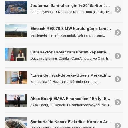
Jeotermal Santraller için % 20'lik Hibrit Kurulu Güç Talebi
Enerji Piyasası Düzenleme Kurumu'nun (EPDK) 16..
Elmacık RES 70,8 MW kurulu güçle tam kapasite üretime başladı
Yenilenebilir enerji alanındaki yatırımlarını sürd..
Cam sektörü solar cam üretim kapasitesini 5 katına çıkardı
Düzcam, İşlenmiş Camlar, Cam Ambalaj ve Cam Ev eşy..
"Enerjide Fiyat-Şebeke-Güven Merkezli Yeni Bir Dengeye İhtiyaç Var"
İstanbul'da 11 Haziran'da düzenlenen topla..
Aksa Enerji EMEA Finance'ten "En İyi Enerji Finansmanı" Alanında İki Ödül Aldı
Aksa Enerji, 8 ülkedeki 14 santral operasyonu ve 3..
Şanlıurfa'da Kaçak Elektrikle Kurulan Araç Şarj İstasyonu Yakalandı