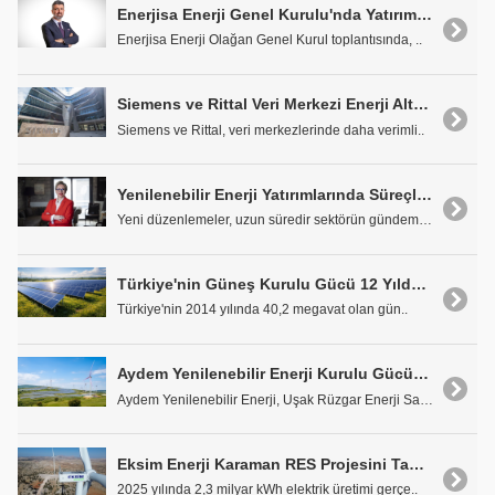
Enerjisa Enerji Genel Kurulu'nda Yatırım ve Sürdürülebilir Temettü Vurgusu
Enerjisa Enerji Olağan Genel Kurul toplantısında, ..
Siemens ve Rittal Veri Merkezi Enerji Altyapısı için Stratejik Ortaklık Kurdu
Siemens ve Rittal, veri merkezlerinde daha verimli..
Yenilenebilir Enerji Yatırımlarında Süreçler Yarı Yarıya Kısalıyor
Yeni düzenlemeler, uzun süredir sektörün gündemind..
Türkiye'nin Güneş Kurulu Gücü 12 Yılda 641 Kat Arttı
Türkiye'nin 2014 yılında 40,2 megavat olan gün..
Aydem Yenilenebilir Enerji Kurulu Gücünü 1.210 MW'a Yükseltti
Aydem Yenilenebilir Enerji, Uşak Rüzgar Enerji San..
Eksim Enerji Karaman RES Projesini Tamamladı
2025 yılında 2,3 milyar kWh elektrik üretimi gerçe..