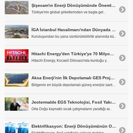
Şişecam'ın Enerji Dönüşümünde Önemli Bir Adım İş Enerji İş Birliği ile Tamamlandı
Türkiye'nin global şirketlerinden ve başta gel..
İGA İstanbul Havalimanı'ndan Dünyada bir İlk İGA, Enerji İhtiyacının Tamamını Güneşten Karşılıyor
Kuruluşundan bu yana sürdürülebilirlik alanında kü..
Hitachi Energy'den Türkiye'ye 70 Milyon Dolarlık Stratejik Yatırım
Hitachi Energy, Kocaeli Dilovası'nda kurduğu y..
Aksa Enerji'nin İlk Depolamalı GES Projesi Ticari Üretime Başladı
Bölgenin en büyük depolamalı güneş enerjisi santra..
Jeotermalde EGS Teknolojisi, Fosil Yakıtsız Geleceğin Kapılarını Açıyor
Orta Doğu kaynaklı sıcak çatışmaların yarattığı ar..
Elektrifikasyon: Enerji Dönüşümünün Omurgası