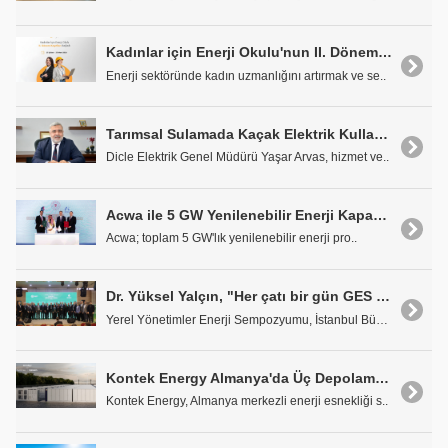
Kadınlar için Enerji Okulu'nun II. Dönemi Başladı
Enerji sektöründe kadın uzmanlığını artırmak ve se..
Tarımsal Sulamada Kaçak Elektrik Kullanımı 5 Milyar kWh'ye Ulaştı
Dicle Elektrik Genel Müdürü Yaşar Arvas, hizmet ve..
Acwa ile 5 GW Yenilenebilir Enerji Kapasitesine İlişkin Anlaşma İmzalandı
Acwa; toplam 5 GW'lık yenilenebilir enerji pro..
Dr. Yüksel Yalçın, "Her çatı bir gün GES olacak"
Yerel Yönetimler Enerji Sempozyumu, İstanbul Büyük..
Kontek Energy Almanya'da Üç Depolama Projesi Hayata Geçirecek
Kontek Energy, Almanya merkezli enerji esnekliği s..