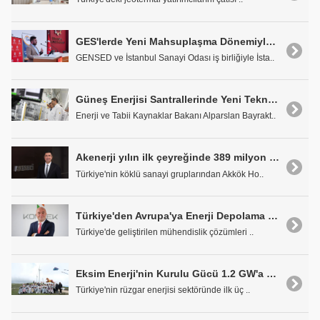
GES'lerde Yeni Mahsuplaşma Dönemiyle Birlikte Üretim-Tüketim Dengesi Yeniden Şekilleniyor
GENSED ve İstanbul Sanayi Odası iş birliğiyle İsta..
Güneş Enerjisi Santrallerinde Yeni Teknoloji
Enerji ve Tabii Kaynaklar Bakanı Alparslan Bayrakt..
Akenerji yılın ilk çeyreğinde 389 milyon TL net kar açıkladı
Türkiye'nin köklü sanayi gruplarından Akkök Ho..
Türkiye'den Avrupa'ya Enerji Depolama Gücü: Maxxen ile Yeni Dönem Başlıyor
Türkiye'de geliştirilen mühendislik çözümleri ..
Eksim Enerji'nin Kurulu Gücü 1.2 GW'a Ulaştı
Türkiye'nin rüzgar enerjisi sektöründe ilk üç ..