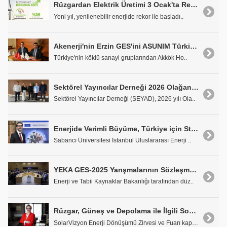
Rüzgardan Elektrik Üretimi 3 Ocak'ta Rekor Kırdı
Yeni yıl, yenilenebilir enerjide rekor ile başladı..
Akenerji'nin Erzin GES'ini ASUNIM Türkiye Kuracak
Türkiye'nin köklü sanayi gruplarından Akkök Ho..
Sektörel Yayıncılar Derneği 2026 Olağan Genel Kurulu Gerçekleştirildi
Sektörel Yayıncılar Derneği (SEYAD), 2026 yılı Ola..
Enerjide Verimli Büyüme, Türkiye için Stratejik Bir Fırsat
Sabancı Üniversitesi İstanbul Uluslararası Enerji ..
YEKA GES-2025 Yarışmalarının Sözleşmeleri İmzalandı
Enerji ve Tabii Kaynaklar Bakanlığı tarafından düz..
Rüzgar, Güneş ve Depolama ile İlgili Son Veriler Açıklandı
SolarVizyon Enerji Dönüşümü Zirvesi ve Fuarı kapsa..