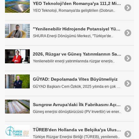
YEO Teknoloji'den Romanya'ya 111,2 Milyon Dolarlık GES Yatırımı
YEO Teknoloji, Romanya'da geliştirilen (Dobrun..
"Yenilenebilir Hidrojende Potansiyel Yüksek, Stratejik ve Uygulanabilir Eylem Planı Şart"
SHURA Enerji Dönüşümü Merkezi, "Türkiye'de..
2026, Rüzgar ve Güneş Yatırımlarının Sahada Karşılık Bulduğu Yıl Olacak
Yenilenebilir enerji yatırımlarında rüzgar enerjis..
GÜYAD: Depolamada Vites Büyütmeliyiz
GÜYAD Başkanı Cem Özkök, 2025 yılında en çok üzeri..
Sungrow Avrupa'daki İlk Fabrikasını Açıyor
Güneş enerjisi dönüştürücüsü (PV Invertör) ve ener..
TÜREB'den Hollanda ve Belçika'ya Uluslararası Teknik Ziyaret
Türkiye Rüzgar Enerjisi Birliği (TÜREB), yenileneb..