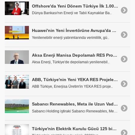
Offshore'da Yeni Dönem Türkiye İlk 1.000 MW için Yatırım Çerçevesini Çizdi
Dünya Bankası'nın Enerji ve Tabii Kaynaklar Ba..
Huawei'nin Yeni İnvertörüne Avrupa'da Büyük Ödül
Yenilenebilir enerji yatırımlarında verimlilik, gü..
Aksa Enerji Manisa Depolamalı RES Projesinde Üretim Lisansı Aldı
Aksa Enerji, Türkiye'de depolamalı yenilenebil..
ABB, Türkiye'nin Yeni YEKA RES Projelerinde Güvenli ve Kesintisiz Enerji İletimi Sağlayacak
ABB Türkiye, Enerjisa Üretim'in YEKA RES proje..
Sabancı Renewables, Meta ile Uzun Vadeli Enerji Satın Alma Anlaşması (PPA) İmzaladı
Sabancı Holding iştiraki Sabancı Renewables, Meta ..
Türkiye'nin Elektrik Kurulu Gücü 125 bin 598 Megavata Çıktı