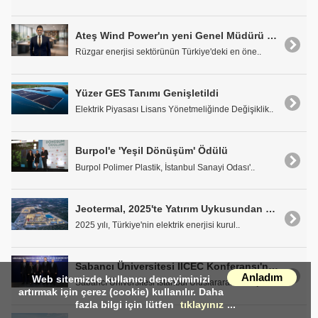
Ateş Wind Power'ın yeni Genel Müdürü Samet Güldoğan
Rüzgar enerjisi sektörünün Türkiye'deki en öne..
Yüzer GES Tanımı Genişletildi
Elektrik Piyasası Lisans Yönetmeliğinde Değişiklik..
Burpol'e 'Yeşil Dönüşüm' Ödülü
Burpol Polimer Plastik, İstanbul Sanayi Odası'..
Jeotermal, 2025'te Yatırım Uykusundan Uyandı
2025 yılı, Türkiye'nin elektrik enerjisi kurul..
Sabancı Üniversitesi IICEC Konferansı'nda Enerji Güvenliği, Kritik Mineraller ve Gelecek Perspektifleri Masaya Yatırıldı
Anladım
Web sitemizde kullanıcı deneyiminizi
Sabancı Üniversitesi İstanbul Uluslararası Enerji ..
artırmak için çerez (cookie) kullanılır. Daha
fazla bilgi için lütfen
tıklayınız
...