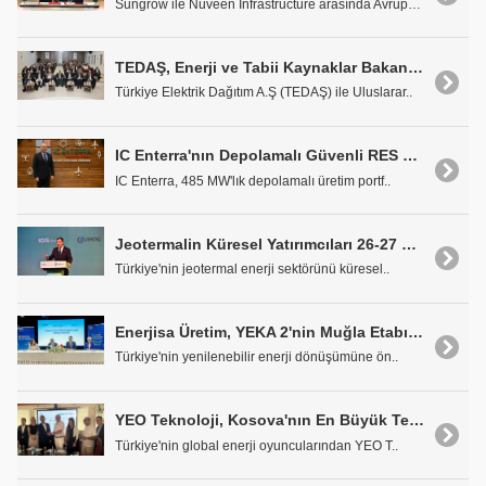
Sungrow ile Nuveen Infrastructure arasında Avrupa&..
TEDAŞ, Enerji ve Tabii Kaynaklar Bakanlığı Himayesinde Türkiye Elektrik Dağıtım Sektöründe "Vision Zero" Dönemini Başlattı
Türkiye Elektrik Dağıtım A.Ş (TEDAŞ) ile Uluslarar..
IC Enterra'nın Depolamalı Güvenli RES Projesi için ÇED Süreci Tamamlandı
IC Enterra, 485 MW'lık depolamalı üretim portf..
Jeotermalin Küresel Yatırımcıları 26-27 Kasım'da Kapadokya'da Buluşuyor
Türkiye'nin jeotermal enerji sektörünü küresel..
Enerjisa Üretim, YEKA 2'nin Muğla Etabının Finansmanını Tamamladı
Türkiye'nin yenilenebilir enerji dönüşümüne ön..
YEO Teknoloji, Kosova'nın En Büyük Temiz Enerji Santralinin Anahtar Teslim İnşası için İmzaları Attı
Türkiye'nin global enerji oyuncularından YEO T..