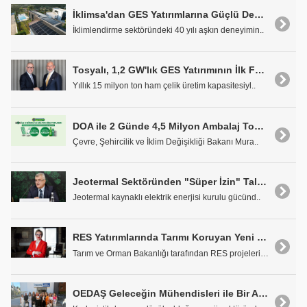
İklimsa'dan GES Yatırımlarına Güçlü Destek
İklimlendirme sektöründeki 40 yılı aşkın deneyimin..
Tosyalı, 1,2 GW'lık GES Yatırımının İlk Fazı için 187 Milyon Euro Finansman Sağladı
Yıllık 15 milyon ton ham çelik üretim kapasitesiyl..
DOA ile 2 Günde 4,5 Milyon Ambalaj Toplandı
Çevre, Şehircilik ve İklim Değişikliği Bakanı Mura..
Jeotermal Sektöründen "Süper İzin" Talebi
Jeotermal kaynaklı elektrik enerjisi kurulu gücünd..
RES Yatırımlarında Tarımı Koruyan Yeni Model
Tarım ve Orman Bakanlığı tarafından RES projelerin..
OEDAŞ Geleceğin Mühendisleri ile Bir Araya Geldi