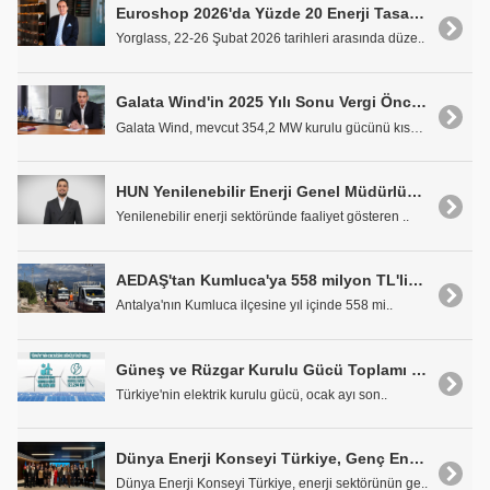
Euroshop 2026'da Yüzde 20 Enerji Tasarrufu Sağlayan Akıllı Camlar Tanıtıldı
Yorglass, 22-26 Şubat 2026 tarihleri arasında düze..
Galata Wind'in 2025 Yılı Sonu Vergi Öncesi Karı 1,36 Milyar TL Oldu
Galata Wind, mevcut 354,2 MW kurulu gücünü kısa va..
HUN Yenilenebilir Enerji Genel Müdürlük Görevine Yaşar Var Atandı
Yenilenebilir enerji sektöründe faaliyet gösteren ..
AEDAŞ'tan Kumluca'ya 558 milyon TL'lik Şebeke Yatırımı
Antalya'nın Kumluca ilçesine yıl içinde 558 mi..
Güneş ve Rüzgar Kurulu Gücü Toplamı 40 Bin Megavatı Aştı
Türkiye'nin elektrik kurulu gücü, ocak ayı son..
Dünya Enerji Konseyi Türkiye, Genç Enerji Liderleri (YEL'26) Programı'nın Açılış Buluşmasını Gerçekleştirdi
Dünya Enerji Konseyi Türkiye, enerji sektörünün ge..