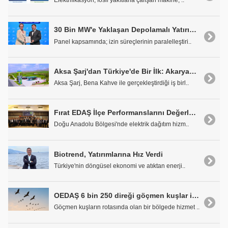
Elektrifikasyon, fosil yakıtlarla çalışan makine, ..
30 Bin MW'e Yaklaşan Depolamalı Yatırım Talebi Gözleri Süper İzin Düzenlemelerine Çevirdi
Panel kapsamında; izin süreçlerinin paralelleştiri..
Aksa Şarj'dan Türkiye'de Bir İlk: Akaryakıt İstasyonu Tamamen Elektrikli Araç Şarj İstasyonuna Dönüştürüldü
Aksa Şarj, Bena Kahve ile gerçekleştirdiği iş birl..
Fırat EDAŞ İlçe Performanslarını Değerlendirdi, Çalışanlarını Ödüllendirdi
Doğu Anadolu Bölgesi'nde elektrik dağıtım hizm..
Biotrend, Yatırımlarına Hız Verdi
Türkiye'nin döngüsel ekonomi ve atıktan enerji..
OEDAŞ 6 bin 250 direği göçmen kuşlar için güvenli hale getirdi
Göçmen kuşların rotasında olan bir bölgede hizmet ..