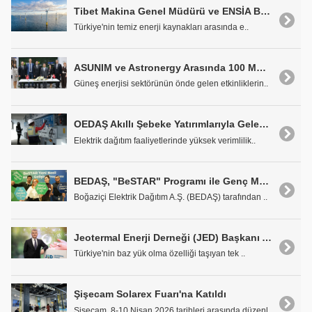
Tibet Makina Genel Müdürü ve ENSİA Başkan Yardımcısı Tibet Arbak: "Denizüstü RES'lerde Yerlilik, Kule ve Kanatla Sınırlı Kalmamalı"
Türkiye'nin temiz enerji kaynakları arasında e..
ASUNIM ve Astronergy Arasında 100 MWp'lik Stratejik İş Birliği
Güneş enerjisi sektörünün önde gelen etkinliklerin..
OEDAŞ Akıllı Şebeke Yatırımlarıyla Geleceğe Hazırlanıyor
Elektrik dağıtım faaliyetlerinde yüksek verimlilik..
BEDAŞ, "BeSTAR" Programı ile Genç Mühendisleri Sektöre Hazırlıyor
Boğaziçi Elektrik Dağıtım A.Ş. (BEDAŞ) tarafından ..
Jeotermal Enerji Derneği (JED) Başkanı Ali Kindap: "Jeotermale 'Hayir' Demek, İthal Kaynaklara 'Evet' Demektir"
Türkiye'nin baz yük olma özelliği taşıyan tek ..
Şişecam Solarex Fuarı'na Katıldı
Şişecam, 8-10 Nisan 2026 tarihleri arasında düzenl..