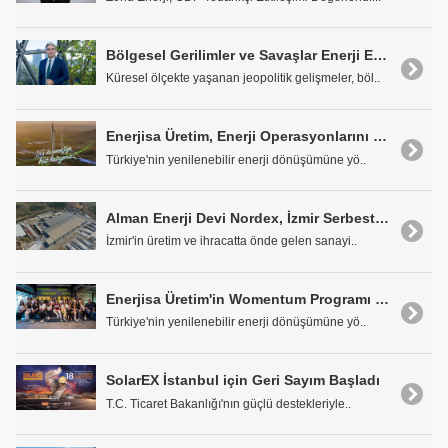
Bölgesel Gerilimler ve Savaşlar Enerji Ekosistemini Harekete Geçirdi
Küresel ölçekte yaşanan jeopolitik gelişmeler, böl..
Enerjisa Üretim, Enerji Operasyonlarını 5G ile Güçlendiriyor
Türkiye'nin yenilenebilir enerji dönüşümüne yö..
Alman Enerji Devi Nordex, İzmir Serbest Bölgesi'nde Üretime Başladı
İzmir'in üretim ve ihracatta önde gelen sanayi..
Enerjisa Üretim'in Womentum Programı ile 81 İlden Geleceğin Kadın Liderleri Yetişiyor
Türkiye'nin yenilenebilir enerji dönüşümüne yö..
SolarEX İstanbul için Geri Sayım Başladı
T.C. Ticaret Bakanlığı'nın güçlü destekleriyle..