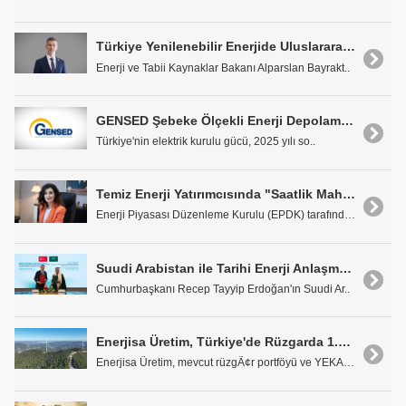
Türkiye Yenilenebilir Enerjide Uluslararası Yatırımlarla Yeni Bir Faza Geçiyor
Enerji ve Tabii Kaynaklar Bakanı Alparslan Bayrakt..
GENSED Şebeke Ölçekli Enerji Depolama Eğitimi Düzenleyecek
Türkiye'nin elektrik kurulu gücü, 2025 yılı so..
Temiz Enerji Yatırımcısında "Saatlik Mahsuplaşma" Tedirginliği
Enerji Piyasası Düzenleme Kurulu (EPDK) tarafından..
Suudi Arabistan ile Tarihi Enerji Anlaşması
Cumhurbaşkanı Recep Tayyip Erdoğan'ın Suudi Ar..
Enerjisa Üretim, Türkiye'de Rüzgarda 1.000 MW'a Ulaşan İlk Şirket Oldu
Enerjisa Üretim, mevcut rüzgÃ¢r portföyü ve YEKA-2..