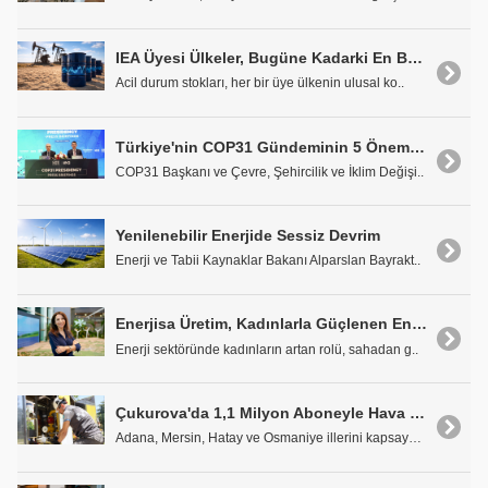
IEA Üyesi Ülkeler, Bugüne Kadarki En Büyük Petrol Stoku Salınımını Gerçekleştirecek
Acil durum stokları, her bir üye ülkenin ulusal ko..
Türkiye'nin COP31 Gündeminin 5 Önemli Enerji Başlığı Açıklandı
COP31 Başkanı ve Çevre, Şehircilik ve İklim Değişi..
Yenilenebilir Enerjide Sessiz Devrim
Enerji ve Tabii Kaynaklar Bakanı Alparslan Bayrakt..
Enerjisa Üretim, Kadınlarla Güçlenen Enerji Ekosistemi İnşa Ediyor
Enerji sektöründe kadınların artan rolü, sahadan g..
Çukurova'da 1,1 Milyon Aboneyle Hava Kalitesine Güçlü Katkı
Adana, Mersin, Hatay ve Osmaniye illerini kapsayan..