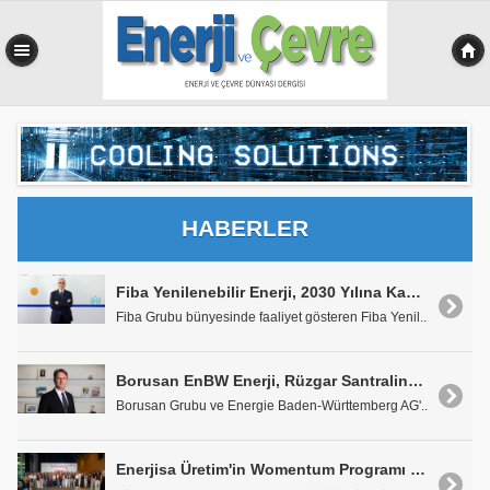
0,387 sn
HABERLER
Fiba Yenilenebilir Enerji, 2030 Yılına Kadar 1.000 MW Üzerinde Kurulu Güce Ulaşmayı Hedefliyor
Fiba Grubu bünyesinde faaliyet gösteren Fiba Yenil..
Borusan EnBW Enerji, Rüzgar Santralindeki Operasyonel Zorluğa "Arı Otelleri" ile Doğa Temelli Çözüm Getirdi
Borusan Grubu ve Energie Baden-Württemberg AG'..
Enerjisa Üretim'in Womentum Programı 5 Yılda Yaklaşık 11 Bin Genç Kadına Ulaştı