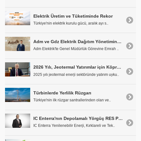
Elektrik Üretim ve Tüketiminde Rekor
Türkiye'nin elektrik kurulu gücü, aralık ayı s..
Adm ve Gdz Elektrik Dağıtım Yönetiminde Bayrak Değişikliği
Adm Elektrik'te Genel Müdürlük Görevine Emrah ..
2026 Yılı, Jeotermal Yatırımlar için Köprüden Önceki Son Çıkış
2025 yılı jeotermal enerji sektöründe yatırım uyku..
Türbinlerde Yerlilik Rüzgarı
Türkiye'nin ilk rüzgar santrallerinden olan ve..
IC Enterra'nın Depolamalı Yörgüç RES Projesi İçin ÇED Süreci Tamamlandı
IC Enterra Yenilenebilir Enerji, Kırklareli ve Tek..