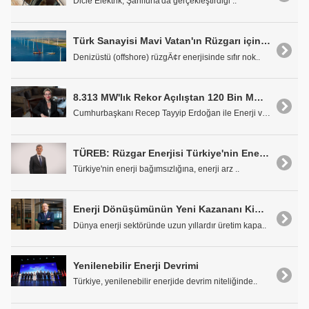
Dicle Elektrik, Şanlıurfa'da gerçekleştirdiği ..
Türk Sanayisi Mavi Vatan'ın Rüzgarı için Kümeleniyor
Denizüstü (offshore) rüzgÃ¢r enerjisinde sıfır nok..
8.313 MW'lık Rekor Açılıştan 120 Bin MW Hedefine
Cumhurbaşkanı Recep Tayyip Erdoğan ile Enerji ve T..
TÜREB: Rüzgar Enerjisi Türkiye'nin Enerji Arz Güvenliğinin Temel Taşıdır
Türkiye'nin enerji bağımsızlığına, enerji arz ..
Enerji Dönüşümünün Yeni Kazananı Kim Olacak?
Dünya enerji sektöründe uzun yıllardır üretim kapa..
Yenilenebilir Enerji Devrimi
Türkiye, yenilenebilir enerjide devrim niteliğinde..