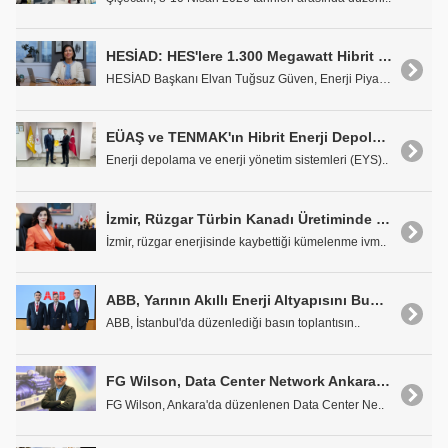
HESİAD: HES'lere 1.300 Megawatt Hibrit Kapasite Açıklaması Olumlu
HESİAD Başkanı Elvan Tuğsuz Güven, Enerji Piyasası..
EÜAŞ ve TENMAK'ın Hibrit Enerji Depolama Projesi iNOVAT'a Emanet
Enerji depolama ve enerji yönetim sistemleri (EYS)..
İzmir, Rüzgar Türbin Kanadı Üretiminde Yeniden Dünya Markası Oluyor
İzmir, rüzgar enerjisinde kaybettiği kümelenme ivm..
ABB, Yarının Akıllı Enerji Altyapısını Bugünden İnşa Ediyor
ABB, İstanbul'da düzenlediği basın toplantısın..
FG Wilson, Data Center Network Ankara'da Veri Merkezlerine Yönelik Enerji Çözümleriyle Yerini Aldı
FG Wilson, Ankara'da düzenlenen Data Center Ne..