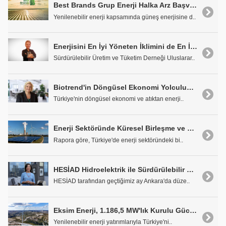
Best Brands Grup Enerji Halka Arz Başvurusu SPK Tarafından Onaylandı
Yenilenebilir enerji kapsamında güneş enerjisine d..
Enerjisini En İyi Yöneten İklimini de En İyi Yönetir
Sürdürülebilir Üretim ve Tüketim Derneği Uluslarar..
Biotrend'in Döngüsel Ekonomi Yolculuğunda Yeni Liderlik Dönemi
Türkiye'nin döngüsel ekonomi ve atıktan enerji..
Enerji Sektöründe Küresel Birleşme ve Satın Alma Hareketliliği, Uzun Bir Aradan Sonra Türkiye'ye Yansıdı
Rapora göre, Türkiye'de enerji sektöründeki bi..
HESİAD Hidroelektrik ile Sürdürülebilir Gelecek Çalıştayı Sonuç Raporu Yayınlandı
HESİAD tarafından geçtiğimiz ay Ankara'da düze..
Eksim Enerji, 1.186,5 MW'lık Kurulu Güce Ulaştı
Yenilenebilir enerji yatırımlarıyla Türkiye'ni..