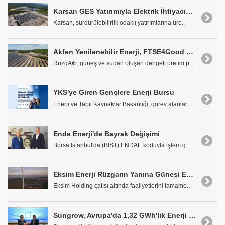
Karsan GES Yatırımıyla Elektrik İhtiyacının Yüzde 25'ini Karşılayacak
Karsan, sürdürülebilirlik odaklı yatırımlarına üre..
Akfen Yenilenebilir Enerji, FTSE4Good Endeksi'ne Dahil Edildi
RüzgÃ¢r, güneş ve sudan oluşan dengeli üretim port..
YKS'ye Giren Gençlere Enerji Bursu
Enerji ve Tabii Kaynaklar Bakanlığı, görev alanlar..
Enda Enerji'de Bayrak Değişimi
Borsa İstanbul'da (BIST) ENDAE koduyla işlem g..
Eksim Enerji Rüzgarın Yanına Güneşi Ekledi
Eksim Holding çatısı altında faaliyetlerini tamame..
Sungrow, Avrupa'da 1,32 GWh'lik Enerji Depolama Anlaşmasına İmza Attı