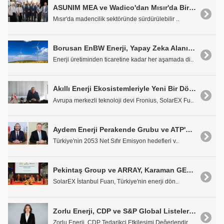
ASUNIM MEA ve Wadico'dan Mısır'da Bir İlk: Madencilik Sektörü için Endüstriyel Ölçekli Mikro-Şebeke GES ve Depolama Projesi
Mısır'da madencilik sektöründe sürdürülebilir ..
Borusan EnBW Enerji, Yapay Zeka Alanında Küresel Ağa Katıldı
Enerji üretiminden ticaretine kadar her aşamada di..
Akıllı Enerji Ekosistemleriyle Yeni Bir Dönem Başlatıyor
Avrupa merkezli teknoloji devi Fronius, SolarEX Fu..
Aydem Enerji Perakende Grubu ve ATP'den Karbon Dönüşümünde Güçlü İş Birliği
Türkiye'nin 2053 Net Sıfır Emisyon hedefleri v..
Pekintaş Group ve ARRAY, Karaman GES için Güçlerini Birleştirdi
SolarEX İstanbul Fuarı, Türkiye'nin enerji dön..
Zorlu Enerji, CDP ve S&P Global Listelerinde Üst Seviyede
Zorlu Enerji, CDP Tedarikçi Etkileşimi Değerlendir..