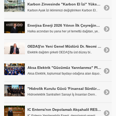
Karbon Zirvesinde "Karbon El İzi" Yüksek Olanlar Konuştu
Karbon Ayak İzi iklimimizi değiştirirken Karbon El..
Enerjisa Enerji 2026 Yılının İlk Çeyreğinde Yatırım Kararlılığını Sürdürdü
Halka arzından bu yana her yıl temettü dağıtan, ye..
OEDAŞ'ın Yeni Genel Müdürü Dr. Necmi Odyakmaz Oldu
Elektrik dağıtım şirketi OEDAŞ'ta üst düzey bi..
Aksa Elektrik "Gücümüz Yarınlarımız" Platformu ile 5 Binden Fazla Çocuğa Ulaştı
Aksa Elektrik, toplumsal faydayı odağına alan &quo..
"Hidrolik Kurulu Gücü 'Finansal Sürdürülebilirlik Riskiyle' Karşı Karşıya"
Hidroelektrik Santralleri Sanayi İş İnsanları Dern..
IC Enterra'nın Depolamalı Akçahalil RES Projesi için ÇED Süreci Tamamlandı
IC Enterra Yenilenebilir Enerji, depolamalı enerji..