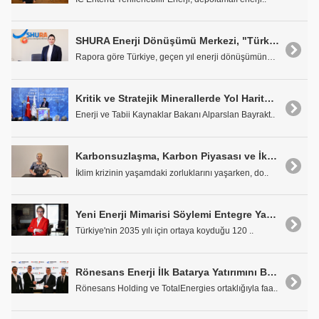
SHURA Enerji Dönüşümü Merkezi, "Türkiye Enerji Dönüşümü Görünümü 2025" Raporunu Yayınladı
Rapora göre Türkiye, geçen yıl enerji dönüşümünde ..
Kritik ve Stratejik Minerallerde Yol Haritası Belli Oluyor
Enerji ve Tabii Kaynaklar Bakanı Alparslan Bayrakt..
Karbonsuzlaşma, Karbon Piyasası ve İklim Teknolojileri için İş Dünyası İTÜ'de
İklim krizinin yaşamdaki zorluklarını yaşarken, do..
Yeni Enerji Mimarisi Söylemi Entegre Yaklaşım Sağlayacak
Türkiye'nin 2035 yılı için ortaya koyduğu 120 ..
Rönesans Enerji İlk Batarya Yatırımını Başlattı
Rönesans Holding ve TotalEnergies ortaklığıyla faa..