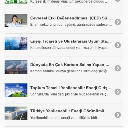
Küresel iklim değişikliği, tüm sektörlerde olduğu ..
Çevresel Etki Değerlendirmesi (ÇED) Süreçlerinin Enerji Projelerine Etkisi
Enerji sektörünün dönüşümü, günümüzde sadece ekono..
Enerji Ticareti ve Uluslararası Uyum Standartları
Küreselleşen dünyada enerji yalnızca bir ihtiyaç d..
Dünyada En Çok Karbon Salımı Yapan Ülkeler
Karbon salınımı, dünya genelinde iklim değişikliği..
Toplum Temelli Yenilenebilir Enerji Girişimleri
Son yıllarda iklim değişikliğiyle mücadelenin ve ç..
Türkiye Yenilenebilir Enerji Görünümü
Yenilenebilir enerji, enerji verimliliği ile birli..