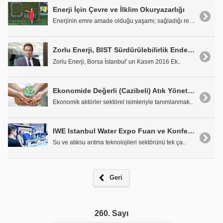
Enerji İçin Çevre ve İlklim Okuryazarlığı
Enerjinin emre amade olduğu yaşamı; sağladığı refa..
Zorlu Enerji, BIST Sürdürülebilirlik Endeksi'nde Yeraldı
Zorlu Enerji, Borsa İstanbul' un Kasım 2016 Ek..
Ekonomide Değerli (Cazibeli) Atık Yönetimi Sorunsalı
Ekonomik aktörler sektörel isimleriyle tanımlanmak..
IWE Istanbul Water Expo Fuarı ve Konferansı 3.677 ziyaretçiyi ağırladı
Su ve atıksu arıtma teknolojileri sektörünü tek ça..
Geri
260. Sayı