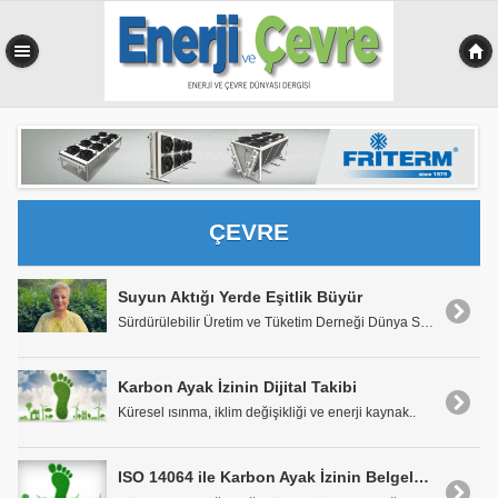
0,090 sn
ÇEVRE
Suyun Aktığı Yerde Eşitlik Büyür
Sürdürülebilir Üretim ve Tüketim Derneği Dünya Su ..
Karbon Ayak İzinin Dijital Takibi
Küresel ısınma, iklim değişikliği ve enerji kaynak..
ISO 14064 ile Karbon Ayak İzinin Belgelendirilmesi ve Enerjide Şeffaflık