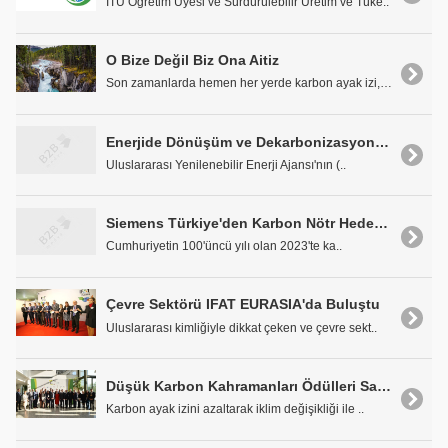
İTÜ Öğretim Üyesi ve Sürdürülebilir Üretim ve Tüke..
O Bize Değil Biz Ona Aitiz
Son zamanlarda hemen her yerde karbon ayak izi, ik..
Enerjide Dönüşüm ve Dekarbonizasyon Ekonomik Fayda Sağlayacak
Uluslararası Yenilenebilir Enerji Ajansı'nın (..
Siemens Türkiye'den Karbon Nötr Hedefi için 5 Bin Ağaçlık Orman
Cumhuriyetin 100'üncü yılı olan 2023'te ka..
Çevre Sektörü IFAT EURASIA'da Buluştu
Uluslararası kimliğiyle dikkat çeken ve çevre sekt..
Düşük Karbon Kahramanları Ödülleri Sahiplerini Buldu
Karbon ayak izini azaltarak iklim değişikliği ile ..