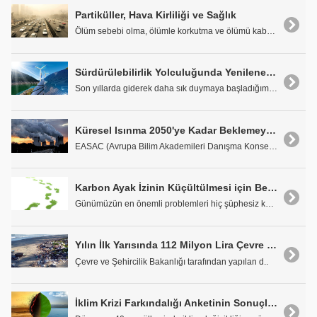
Partiküller, Hava Kirliliği ve Sağlık
Ölüm sebebi olma, ölümle korkutma ve ölümü kabul e..
Sürdürülebilirlik Yolculuğunda Yenilenebilir Enerji Kullanımı
Son yıllarda giderek daha sık duymaya başladığımız..
Küresel Isınma 2050'ye Kadar Beklemeyecek
EASAC (Avrupa Bilim Akademileri Danışma Konseyi) E..
Karbon Ayak İzinin Küçültülmesi için Belediyelerde Alınabilecek Temel Önlemler
Günümüzün en önemli problemleri hiç şüphesiz küres..
Yılın İlk Yarısında 112 Milyon Lira Çevre Cezası Kesildi
Çevre ve Şehircilik Bakanlığı tarafından yapılan d..
İklim Krizi Farkındalığı Anketinin Sonuçları Yayımlandı