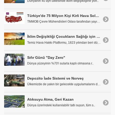
Dünyanın 40 ayrı ülkesinde iklim değişikliğine yön..
Türkiye'de 75 Milyon Kişi Kirli Hava Soluyor
TMMOB Çevre Mühendisleri Odası tarafından yayınlan..
İklim Değişikliği Çocukların Sağlığı için Risk Oluşturuyor
Temiz Hava Hakkı Platformu, 1823 yılından beri dün..
Sıfır Günü "Day Zero"
Dünya yüzeyinin %70'i sularla kaplı olmasına r..
Depozito İade Sistemi ve Norveç
Ülkemizde de yakın bir gelecekte uygulamalarını da..
Atıksuyu Atma, Geri Kazan
Dünya üzerindeki kullanılabilir tatlı suyun, tüm s..