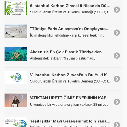
6.İstanbul Karbon Zirvesi 9 Nisan'da Düzenlenecek
Sürdürülebilir Üretim ve Tüketim Derneği (SÜT-D) t..
"Türkiye Paris Anlaşması'nı Onaylayarak Harekete Geçmeli"
İklim değişikliği tehdidine karşı küresel tepkinin..
Akdeniz'e En Çok Plastik Türkiye'den
Akdeniz'deki atıkların %95'ini plastik mad..
V. İstanbul Karbon Zirvesi'nin Bu Yılki Konusu: "İklim Finansmanı"
Sürdürülebilir Üretim ve Tüketim Derneği (SÜT-D) t..
'ATIKTAN ÜRETTİĞİMİZ ENERJİNİN KAPSAMINI GENİŞLETMEK İSTİYORUZ'
Ülkemizde bir yılda ortaya çıkan yaklaşık 28 milyo..
Yeşil Işıklar Mavi Gezegenimiz İçin Yanacak