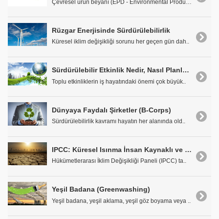
Çevresel ürün beyanı (EPD - Environmental Product ..
Rüzgar Enerjisinde Sürdürülebilirlik
Küresel iklim değişikliği sorunu her geçen gün dah..
Sürdürülebilir Etkinlik Nedir, Nasıl Planlanmalıdır?
Toplu etkinliklerin iş hayatındaki önemi çok büyük..
Dünyaya Faydalı Şirketler (B-Corps)
Sürdürülebilirlik kavramı hayatın her alanında old..
IPCC: Küresel Isınma İnsan Kaynaklı ve Daha Önce Görülmemiş Bir Seviyede
Hükümetlerarası İklim Değişikliği Paneli (IPCC) ta..
Yeşil Badana (Greenwashing)
Yeşil badana, yeşil aklama, yeşil göz boyama veya ..