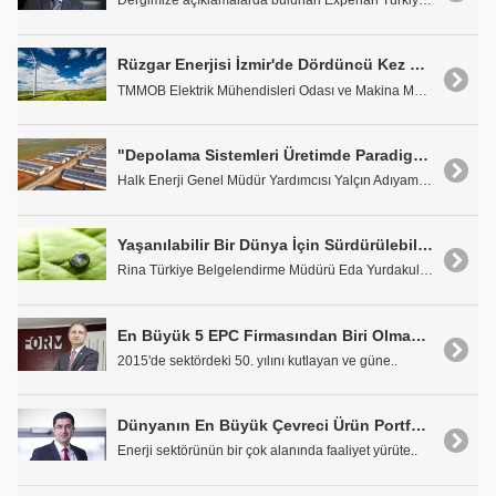
Dergimize açıklamalarda bulunan Experian Türkiye G..
Rüzgar Enerjisi İzmir'de Dördüncü Kez Esecek
TMMOB Elektrik Mühendisleri Odası ve Makina Mühend..
"Depolama Sistemleri Üretimde Paradigma Değişikliği Sağlayabilir"
Halk Enerji Genel Müdür Yardımcısı Yalçın Adıyaman..
Yaşanılabilir Bir Dünya İçin Sürdürülebilirlik
Rina Türkiye Belgelendirme Müdürü Eda Yurdakul ve ..
En Büyük 5 EPC Firmasından Biri Olmayı Planlıyoruz
2015'de sektördeki 50. yılını kutlayan ve güne..
Dünyanın En Büyük Çevreci Ürün Portföyüne Sahibiz
Enerji sektörünün bir çok alanında faaliyet yürüte..