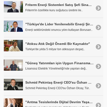
Friterm Enerji Sistemleri Satış Şefi Sinan Aydın: "Friterm Dünyanın Önde Gelen Üreticilerinden Birisi"
Friterm'in özellikle kuru soğutucu üretimi ile..
"Türkiye'de Lider Yenilenebilir Enerji Şirketi Olmayı Hedefliyoruz"
Enerji sektöründeki onuncu yılını kutlayan Borusan..
"Atıksu Atık Değil Önemli Bir Kaynaktır"
Türkiye'de yılda 5 milyar ton atıksuyun deşarj..
"Güneş Yatırımları için Uygun Finansman Koşulları Oluşturulmalı"
Lisanssız Elektrik Yönetmeliği'nde yapılan değ..
Schmid Pekintaş Enerji CEO'su Özhan Olcay: "Büyük Bir Potansiyele Sahibiz"
Schmid Pekintaş Enerji CEO'su Özhan Olcay, Tür..
"Arıtma Tesislerinde Dijital Devrim Yaşanacak"