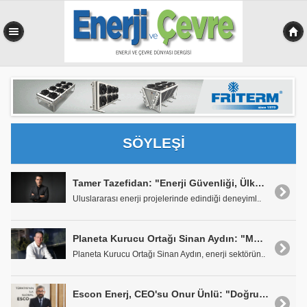
0,102 sn
SÖYLEŞİ
Tamer Tazefidan: "Enerji Güvenliği, Ülkelerin Stratejik Güvenlik Meselesi Haline Geldi"
Uluslararası enerji projelerinde edindiği deneyiml..
Planeta Kurucu Ortağı Sinan Aydın: "Mühendislik ve Verimlilik Odaklı Çözümler Sunuyoruz"
Planeta Kurucu Ortağı Sinan Aydın, enerji sektörün..
Escon Enerj, CEO'su Onur Ünlü: "Doğru Kojenerasyon Tasarımı Maksimum Verimlilik Sağlar"