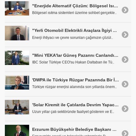
"Enerjide Alternatif Çözüm: Bölgesel Isıtma"
Bölgesel ısıtma sistemleri üzerine sohbet gerçekle..
"Yerli Otomobil Elektrikli Araçlara İlgiyi Artıracak"
Enerji ihtiyacı ve çevre sorunları çağımızın çözül..
"Mini YEKA'lar Güneş Pazarını Canlandırır"
IBC Solar Türkiye CEO'su Hakan Daltaban ile Tü..
'DWPA ile Türkiye Rüzgar Pazarında Bir İlk'
Türkiye rüzgar enerjisi alanında son yıllarda önem..
'Solar Kiremit ile Çatılarda Devrim Yapacağız'
Uzun yıllar çatı sektöründe faaliyet gösteren ve E..
Erzurum Büyükşehir Belediye Başkanı Mehmet Sekmen: 'Enerji ve Çevre Teknoloji Yatırımları Ekonomide Lokomotif Bir Güçtür'