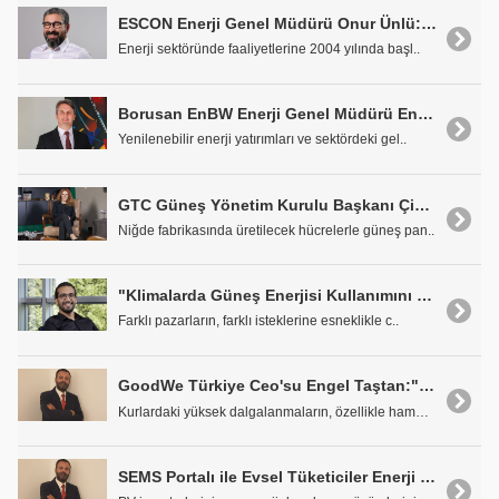
ESCON Enerji Genel Müdürü Onur Ünlü:'Trijenerasyon Sistemleri ile Yüzde 95 Oranında Verimlilik Elde Etmek Mümkün"
Enerji sektöründe faaliyetlerine 2004 yılında başl..
Borusan EnBW Enerji Genel Müdürü Enis Amasyalı: "İki Büyük Rüzgar Enerji Santrali Yatırımımızı Tamamlıyoruz"
Yenilenebilir enerji yatırımları ve sektördeki gel..
GTC Güneş Yönetim Kurulu Başkanı Çiğdem Besen: 'Çift Taraflı Cam Paneller Yüzde 6 Oranında Daha Verimli'
Niğde fabrikasında üretilecek hücrelerle güneş pan..
"Klimalarda Güneş Enerjisi Kullanımını Hayata Geçirdik"
Farklı pazarların, farklı isteklerine esneklikle c..
GoodWe Türkiye Ceo'su Engel Taştan:"Kur Artışı Enerji Sektörü için Önemli Bir Risk Oluşturuyor"
Kurlardaki yüksek dalgalanmaların, özellikle hamma..
SEMS Portalı ile Evsel Tüketiciler Enerji Ticareti Yapabilecek