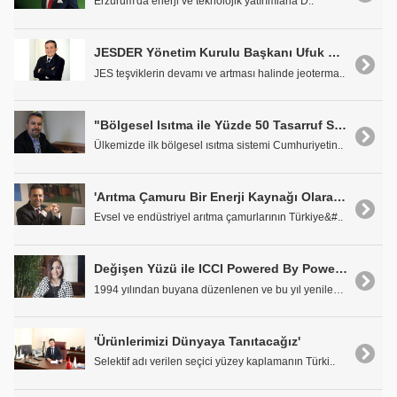
Erzurum'da enerji ve teknolojik yatırımlarla D..
JESDER Yönetim Kurulu Başkanı Ufuk Şentürk: 'JES Teşvikleri Devam Etmeli'
JES teşviklerin devamı ve artması halinde jeoterma..
"Bölgesel Isıtma ile Yüzde 50 Tasarruf Sağlanabilir"
Ülkemizde ilk bölgesel ısıtma sistemi Cumhuriyetin..
'Arıtma Çamuru Bir Enerji Kaynağı Olarak Kullanılmalı'
Evsel ve endüstriyel arıtma çamurlarının Türkiye&#..
Değişen Yüzü ile ICCI Powered By Power-Gen
1994 yılından buyana düzenlenen ve bu yıl yenilene..
'Ürünlerimizi Dünyaya Tanıtacağız'
Selektif adı verilen seçici yüzey kaplamanın Türki..