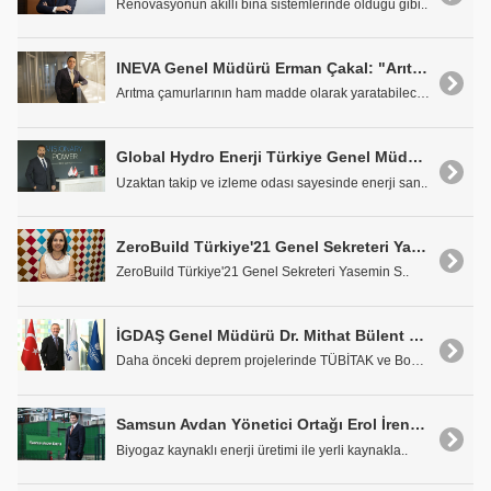
Renovasyonun akıllı bina sistemlerinde olduğu gibi..
INEVA Genel Müdürü Erman Çakal: "Arıtma Çamurları Önemli Seviyede Enerji Potansiyeline Sahip"
Arıtma çamurlarının ham madde olarak yaratabileceğ..
Global Hydro Enerji Türkiye Genel Müdürü Erdinç Seven: "Enerji Santrallerinin En Verimli Şekilde Çalışmasını Hedefliyoruz"
Uzaktan takip ve izleme odası sayesinde enerji san..
ZeroBuild Türkiye'21 Genel Sekreteri Yasemin Somuncu: "Sıfır Enerji Binalar Her Yönüyle ZeroBuild Türkiye'21'de Ele Alınacak"
ZeroBuild Türkiye'21 Genel Sekreteri Yasemin S..
İGDAŞ Genel Müdürü Dr. Mithat Bülent Özmen: 'Deprem Farkındalık Projesi ile İstanbulluları Bilinçlendiriyoruz'
Daha önceki deprem projelerinde TÜBİTAK ve Boğaziç..
Samsun Avdan Yönetici Ortağı Erol İren: "Biyogaz ile Bağımsız Bir Enerji Ekonomisi Yaratılabilir"
Biyogaz kaynaklı enerji üretimi ile yerli kaynakla..