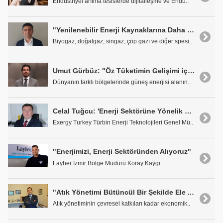
Endüstriyel arıtma tesislerde dijitalleşme ve Endü..
"Yenilenebilir Enerji Kaynaklarına Daha Çok Yatırım Yapmalıyız"
Biyogaz, doğalgaz, singaz, çöp gazı ve diğer spesi..
Umut Gürbüz: "Öz Tüketimin Gelişimi için Finans Koşulları İyileştirilmeli"
Dünyanın farklı bölgelerinde güneş enerjisi alanın..
Celal Tuğcu: 'Enerji Sektörüne Yönelik Yatırımlarımızı Sürdüreceğiz'
Exergy Turkey Türbin Enerji Teknolojileri Genel Mü..
"Enerjimizi, Enerji Sektöründen Alıyoruz"
Layher İzmir Bölge Müdürü Koray Kaygı..
"Atık Yönetimi Bütüncül Bir Şekilde Ele Alınmalı"
Atık yönetiminin çevresel katkıları kadar ekonomik..