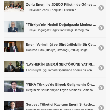
Zorlu Enerji ile JDECO Filistin'de Güneş Santrali Kuracak
Türkiye'den Zorlu Enerji ile Filistin'in e..
"Türkiye'nin Hedefi Doğalgazda Merkez Haline Gelmek Olmalı"
Türkiye Doğalgaz Dağıtıcıları Birliği Derneği Yö..
Enerji Verimliliği ve Sürdürülebilir Bir Çevre İçin en iyi Çözüm Bölgesel Isıtma
Danfoss TMA (Türkiye, Ortadoğu, Afrika) Bölge ..
'LAYHER'İN ENERJİ SEKTÖRÜNE YATIRIMLARI DEVAM EDECEK'
Endüstriyel uygulamalar içerisinde önemli bir konu..
'YEKA Türkiye'de Birçok Gelişmenin Önünü Açacak'
Dergimizin sorularını yanıtlayan Siemens Gamesa Re..
Serbest Tüketici Kavramı Enerji Şirketleri İçin Önemli Riskler Oluşturabiliyor