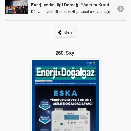
Enerji Verimliliği Derneği Yönetim Kurulu Başkanı İbrahim Çağlar: "Türkiye'nin En Önemli Enerji Kaynağının, Enerji Verimliliği Olduğuna İnanıyoruz"
Dünyada verimlilik merkezli çalışmalar yaygınlaşma..
Geri
260. Sayı