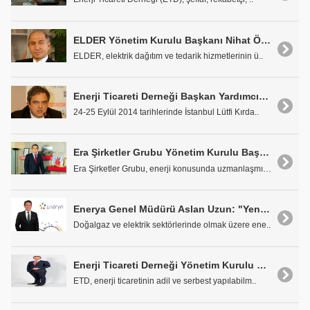
ELDER Yönetim Kurulu Başkanı Nihat Özdemir: "Dağıtım sistemi işletmenin gerekleri açıktır: Elektriğin tüketicilere kesintisiz, kaliteli ve güvenilir bir şekilde ulaştırılmasını sağlamak"
ELDER, elektrik dağıtım ve tedarik hizmetlerinin ü..
Enerji Ticareti Derneği Başkan Yardımcısı ve All Energy Turkey Danışma Kurulu Üyesi Mustafa Karahan: 'Önümüzdeki dönemde tezgah üstü piyasalardaki elektrik ticareti konusunda da büyük bir ivme bekliyoruz.'
24-25 Eylül 2014 tarihlerinde İstanbul Lütfi Kırda..
Era Şirketler Grubu Yönetim Kurulu Başkanı Alpay Ünal: "Enerji yatırımları, diğer sektörlere göre yüksek maliyetler ve uzun sürede gerçekleşiyor"
Era Şirketler Grubu, enerji konusunda uzmanlaşmış,..
Enerya Genel Müdürü Aslan Uzun: "Yenilenebilir Enerjide Rüzgar ve Güneşe Yatırım Yapıyoruz."
Doğalgaz ve elektrik sektörlerinde olmak üzere ene..
Enerji Ticareti Derneği Yönetim Kurulu Başkanı Batu Aksoy: "Türkiye'de, Enerji Piyasasında Geçtiğimiz 10 Yıllık Süreçte Büyük Bir Dönüşüm Yaşandı."
ETD, enerji ticaretinin adil ve serbest yapılabilm..