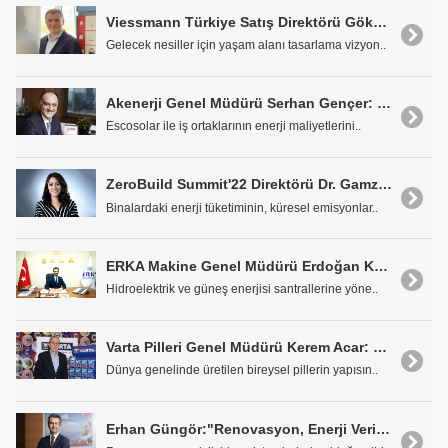
Viessmann Türkiye Satış Direktörü Gökhan Altun: "Ciromuzun Yaklaşık %60'a Yakınını Fosil Yakıtlı Olmayan Cihazlardan Karşılıyoruz"
Gelecek nesiller için yaşam alanı tasarlama vizyon..
Akenerji Genel Müdürü Serhan Gençer: "Escosolar ile Karşılıklı Kazanca Dayalı İş Birlikleri Hedefliyoruz"
Escosolar ile iş ortaklarının enerji maliyetlerini..
ZeroBuild Summit'22 Direktörü Dr. Gamze Karanfil: 'Binaların Enerji Tüketimi Küresel Emisyonların Yüzde 40'ını Oluşturuyor'
Binalardaki enerji tüketiminin, küresel emisyonlar..
ERKA Makine Genel Müdürü Erdoğan Kaya: "Her Santralin Yapısına Uygun Çözümler Geliştiriyoruz"
Hidroelektrik ve güneş enerjisi santrallerine yöne..
Varta Pilleri Genel Müdürü Kerem Acar: "Kullanılmış Pillerin Toplanması Çevre Açısından Oldukça Önemli'
Dünya genelinde üretilen bireysel pillerin yapısın..
Erhan Güngör:"Renovasyon, Enerji Verimliliğine Yönelik Yeni İmkanlar Sunuyor"