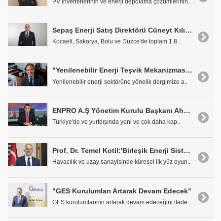
PV inverterlerinin ve enerji depolama çözümlerinin..
Sepaş Enerji Satış Direktörü Cüneyt Kılıçaslan: "Dijitalleşme SEPAŞ enerjinin öncelik verdiği stratejik bir alan"
Kocaeli, Sakarya, Bolu ve Düzce'de toplam 1.8 ..
"Yenilenebilir Enerji Teşvik Mekanizması Yeniden Tasarlanmalı"
Yenilenebilir enerji sektörüne yönelik dergimize a..
ENPRO A.Ş Yönetim Kurulu Başkanı Ahmet Fayez: "Türk Mühendisliğini Global Enerji Pazarına Sunmalıyız"
Türkiye'de ve yurtdışında yeni ve çok daha kap..
Prof. Dr. Temel Kotil:'Birleşik Enerji Sistemi ile Yüzde 30 Verimlilik Sağladık'
Havacılık ve uzay sanayisinde küresel ilk yüz oyun..
"GES Kurulumları Artarak Devam Edecek"
GES kurulumlarının artarak devam edeceğini ifade e..