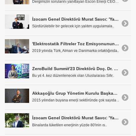
Dergimizin sorularını yanıtlayan Escon Enerji CEO&..
İzocam Genel Direktörü Murat Savcı: 'Yalıtım Kendini Geri Ödeyen Bir Sistemdir'
Sürdürülebilir bir gelecek için yalıtım uygulamala..
'Elektrostatik Filtreler Toz Emisyonunun Tamamına Yakınını Temizliyor'
2019 yılında Türk, Alman ve Danimarka ortaklığında..
ZeroBuild Summit'23 Direktörü Doç. Dr. Gamze Karanfil Kaçmaz: "Sıfır Enerji Bina'lara Dönüşümü Konu Alacağız"
Bu yıl 4. kez düzenlenecek olan Uluslararası Sıfır..
Akkaşoğlu Grup Yönetim Kurulu Başkanı Tevfik Akkaş: 'Enerji Sektörünün Geleceği Güneşte'
2015 yılından buyana enerji sektöründe çok sayıda ..
İzocam Genel Direktörü Murat Savcı: 'Yalıtımlı Bir Bina %60'ın Üzerinde Enerji Tasarrufu Sağlar'
Binalarda tüketilen enerjinin yüzde 80'inin ıs..