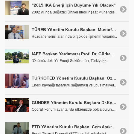
"2015 İKA Enerji İçin Büyüme Yılı Olacak"
2002 yılında Boğaziçi Üniversitesi İnşaat Mühendis..
TÜREB Yönetim Kurulu Başkanı Mustafa Serdar Ataseven: "Yerli ve Hiç Tükenmeyecek Olan Rüzgar Kaynağını, Enerji Dış Borcumuzun Azaltılması İçin Süratle Kullanmalıyız"
Rüzgar enerjisi alanında birçok gelişmenin yaşandı..
IAEE Başkan Yardımcısı Prof. Dr. Gürkan Kumbaroğlu: "Önümüzdeki Yıl Enerji Sektörünün, Türkiye'de Eşi Benzeri Olmayan Bir Dünya Konferansı ile Karşılaşacağı Ortada"
"Önümüzdeki Yıl Enerji Sektörünün, Türkiye..
TÜRKOTED Yönetim Kurulu Başkanı Özkan Ağış: "Enerji, Tüketildiği Noktaya Yakın Bir Yerde Üretilirse, Kayıp ve Kaçaklar Ortadan Kalkar ve Enerji Tasarrufu Artar"
Enerji kaynağı tasarrufu sağlaması ve ucuz maliyet..
GÜNDER Yönetim Kurulu Başkanı Dr.Kemal Gani Bayraktar:"Yatırımcı Hazır, Yatırım Zemini Uygun"
Coğrafi konum avantajıyla ülkemizde bolca bulunan ..
ETD Yönetim Kurulu Başkanı Cem Aşık: "Şu an Yaşadıklarımızdan Ders Alıp, 2015 Yılı İçinde Geleceğe Yönelik İyileştirme Çalışmalarına Başlamalıyız"
Enerji Ticareti Derneği (ETD), şeffaf, rekabetçi, ..